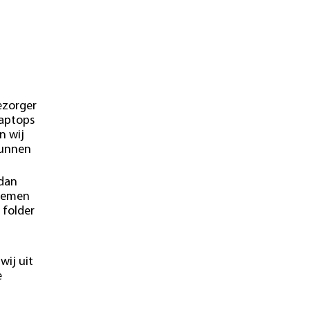
ezorger
laptops
n wij
kunnen
 dan
blemen
 folder
wij uit
e