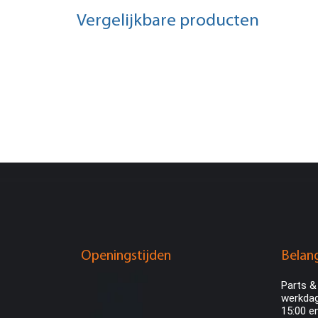
Vergelijkbare producten
Openingstijden
Belang
Parts &
werkdag
15:00 e