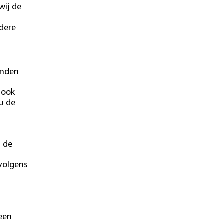
wij de
ndere
onden
Oook
u de
m de
 volgens
 een