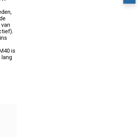
eden,
 de
e van
tief).
ins
 M40 is
 lang