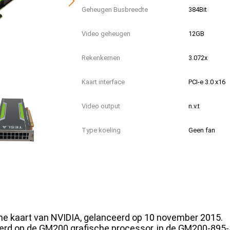
Geheugen Busbreedte
384Bit
Video geheugen
12GB
Rekenkernen
3.072x
Kaart interface
PCI-e 3.0 x16
Video output
n.v.t
Type koeling
Geen fan
Power consumptie
250W
Conditie
Refurbished
EAN
35364033467
che kaart van NVIDIA, gelanceerd op 10 november 2015.
rd op de GM200 grafische processor, in de GM200-895