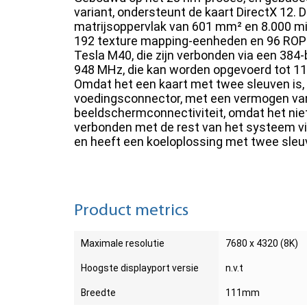
variant, ondersteunt de kaart DirectX 12.
matrijsoppervlak van 601 mm² en 8.000 mi
192 texture mapping-eenheden en 96 ROP
Tesla M40, die zijn verbonden via een 384
948 MHz, die kan worden opgevoerd tot 11
Omdat het een kaart met twee sleuven is, 
voedingsconnector, met een vermogen van
beeldschermconnectiviteit, omdat het niet
verbonden met de rest van het systeem via
en heeft een koeloplossing met twee sleu
Product metrics
Maximale resolutie
7680 x 4320 (8K)
Hoogste displayport versie
n.v.t
Breedte
111mm