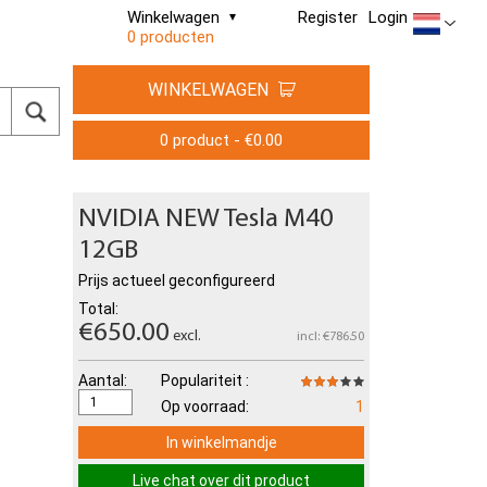
Winkelwagen
Register
Login
0 producten
WINKELWAGEN
0 product - €0.00
NVIDIA NEW Tesla M40
12GB
Prijs actueel geconfigureerd
Total:
€650.00
excl.
incl: €786.50
Aantal:
Populariteit :
Op voorraad:
1
In winkelmandje
Live chat over dit product