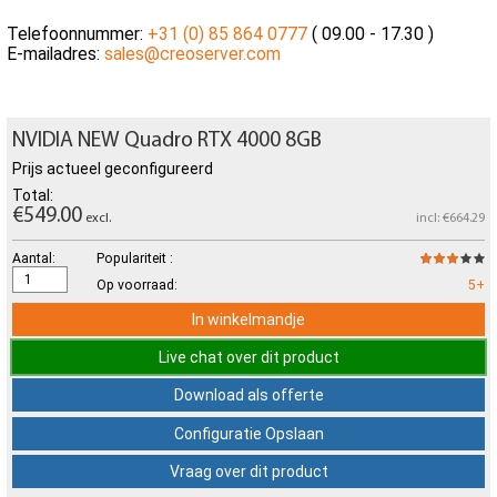
Telefoonnummer:
+31 (0) 85 864 0777
( 09.00 - 17.30 )
E-mailadres:
sales@creoserver.com
NVIDIA NEW Quadro RTX 4000 8GB
Prijs actueel geconfigureerd
Total:
€549.00
excl.
incl: €664.29
Aantal:
Populariteit :
Op voorraad:
5+
In winkelmandje
Live chat over dit product
Download als offerte
Configuratie Opslaan
Vraag over dit product