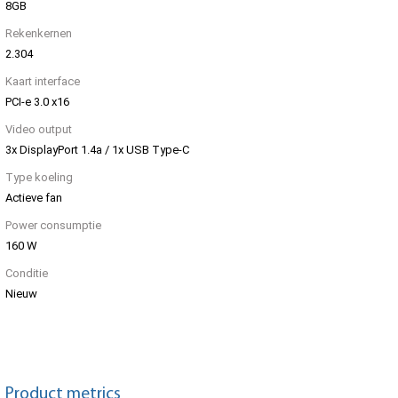
8GB
Rekenkernen
2.304
Kaart interface
PCI-e 3.0 x16
Video output
3x DisplayPort 1.4a / 1x USB Type-C
Type koeling
Actieve fan
Power consumptie
160 W
Conditie
Nieuw
Product metrics