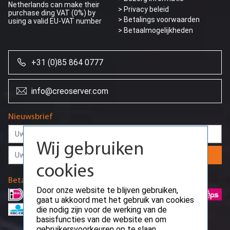
Netherlands can make their
>
Privacy beleid
purchase ding VAT (0%) by
> Betalings voorwaarden
using a valid EU-VAT number
> Betaalmogelijkheden
+31 (0)85 864 0777
info@creoserver.com
Wij gebruiken
cookies
Nieuwsbrief
Door onze website te blijven gebruiken,
gaat u akkoord met het gebruik van cookies
Aanmelden
die nodig zijn voor de werking van de
basisfuncties van de website en om
gebruikersvoorkeuren op te slaan.
Betaalmethodes
Ok
9,8