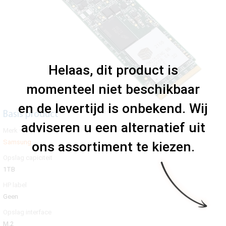
Helaas, dit product is
momenteel niet beschikbaar
en de levertijd is onbekend. Wij
Basis product
adviseren u een alternatief uit
Merk
Samsung
ons assortiment te kiezen.
Opslag capiciteit
1TB
HP label
Geen
Opslag interface
M.2