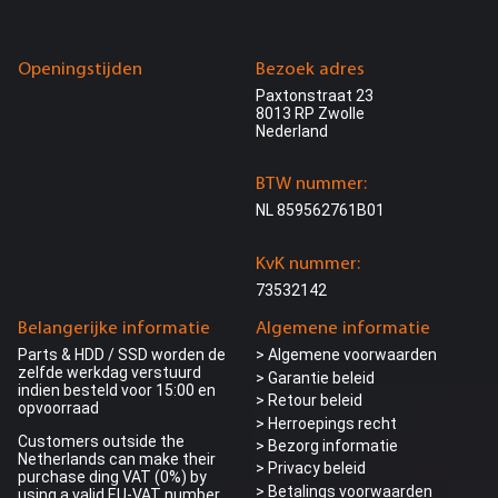
Openingstijden
Bezoek adres
Paxtonstraat 23
8013 RP Zwolle
Nederland
BTW nummer:
NL 859562761B01
KvK nummer:
73532142
Belangerijke informatie
Algemene informatie
Parts & HDD / SSD worden de
> Algemene voorwaarden
zelfde werkdag verstuurd
> Garantie beleid
indien besteld voor 15:00 en
> Retour beleid
opvoorraad
> Herroepings recht
Customers outside the
> Bezorg informatie
Netherlands can make their
>
Privacy beleid
purchase ding VAT (0%) by
> Betalings voorwaarden
using a valid EU-VAT number