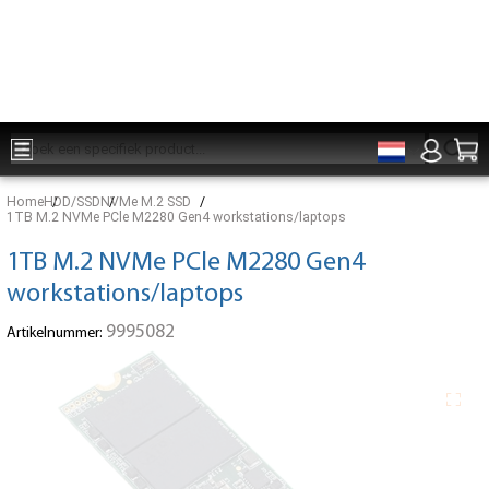
Onderdelen voor 15:00 besteld, zelfde dag verzonden
Home
HDD/SSD
NVMe M.2 SSD
1TB M.2 NVMe PCle M2280 Gen4 workstations/laptops
1TB M.2 NVMe PCle M2280 Gen4
workstations/laptops
9995082
Artikelnummer: