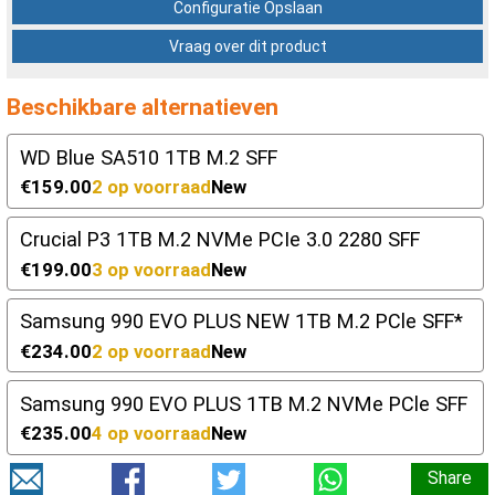
Configuratie Opslaan
Vraag over dit product
Beschikbare alternatieven
WD Blue SA510 1TB M.2 SFF
€159.00
2 op voorraad
New
Crucial P3 1TB M.2 NVMe PCIe 3.0 2280 SFF
€199.00
3 op voorraad
New
Samsung 990 EVO PLUS NEW 1TB M.2 PCle SFF*
€234.00
2 op voorraad
New
Samsung 990 EVO PLUS 1TB M.2 NVMe PCle SFF
€235.00
4 op voorraad
New
Share