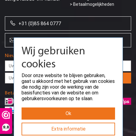
> Betaalmogelijkheden
Wij gebruiken
+31 (0)85 864 0777
cookies
info@creoserver.com
Door onze website te blijven gebruiken,
gaat u akkoord met het gebruik van cookies
die nodig zijn voor de werking van de
Nieuwsbrief
basisfuncties van de website en om
gebruikersvoorkeuren op te slaan.
Aanmelden
Ok
Betaalmethodes
9,8
Extra informatie
Request error