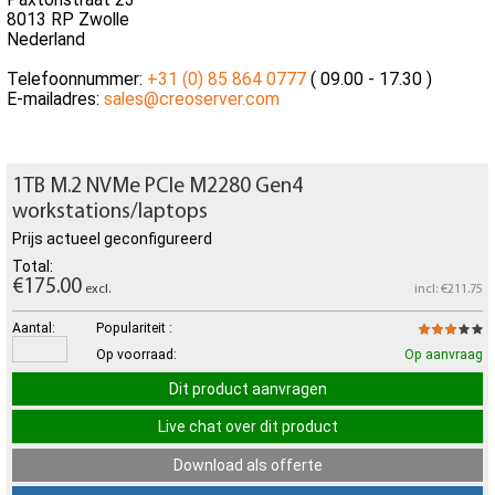
8013 RP Zwolle
Nederland
Telefoonnummer:
+31 (0) 85 864 0777
( 09.00 - 17.30 )
E-mailadres:
sales@creoserver.com
1TB M.2 NVMe PCle M2280 Gen4
workstations/laptops
Prijs actueel geconfigureerd
Total:
€175.00
excl.
incl: €211.75
Aantal:
Populariteit :
Op voorraad:
Op aanvraag
Dit product aanvragen
Live chat over dit product
Download als offerte