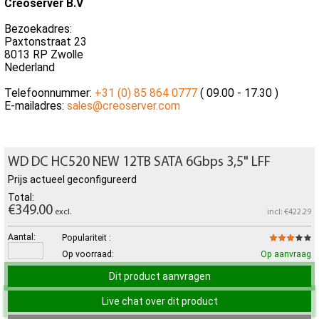
Creoserver B.V
Bezoekadres:
Paxtonstraat 23
8013 RP Zwolle
Nederland
Telefoonnummer:
+31 (0) 85 864 0777
( 09.00 - 17.30 )
E-mailadres:
sales@creoserver.com
WD DC HC520 NEW 12TB SATA 6Gbps 3,5" LFF
Prijs actueel geconfigureerd
Total:
€349.00
excl.
incl: €422.29
Aantal:
Populariteit :
Op voorraad:
Op aanvraag
Dit product aanvragen
Live chat over dit product