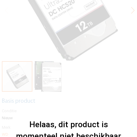
Basis product
Conditie
Nieuw
Helaas, dit product is
Merk
momenteel niet beschikbaar
WD