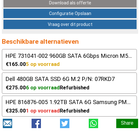
Download als offerte
Configuratie Opslaan
Vraag over dit product
Beschikbare alternatieven
HPE 731041-002 960GB SATA 6Gbps Micron M500
€165.00
5 op voorraad
Dell 480GB SATA SSD 6G M.2 P/N: 07RKD7
€275.00
6 op voorraad
Refurbished
HPE 816876-005 1.92TB SATA 6G Samsung PM863
€325.00
1 op voorraad
Refurbished
Share