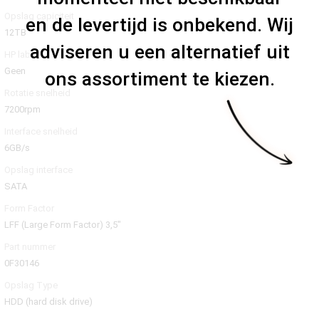
Opslag capiciteit
en de levertijd is onbekend. Wij
12TB
adviseren u een alternatief uit
HP label
Geen
ons assortiment te kiezen.
Rotatie snelheid
7200rpm
Interface snelheid
6GB/s
Opslag interface
SATA
Form Factor
LFF (Large Form Factor) 3,5"
Part nummer
0F30146
Opslag Type
HDD (hard disk drive)