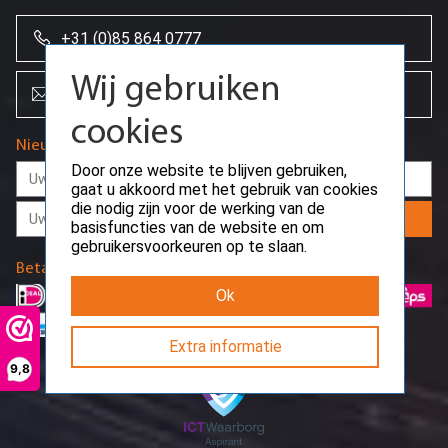
+31 (0)85 864 0777
Wij gebruiken
info@creoserver.com
cookies
Nieuwsbrief
Door onze website te blijven gebruiken,
gaat u akkoord met het gebruik van cookies
die nodig zijn voor de werking van de
Aanmelden
basisfuncties van de website en om
gebruikersvoorkeuren op te slaan.
Betaalmethodes
Ok
Extra informatie
9,8