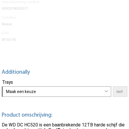
manufacturing number
8592978095017
Conditie
Nieuw
EAN
0F30145
Additionally
Trays
Maak een keuze
Product omschrijving:
De WD DC HC520 is een baanbrekende 12TB harde schijf die