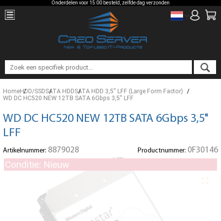
Onderdelen voor 15:00 besteld, zelfde dag verzonden
Home
HDD/SSD
SATA HDD
SATA HDD 3,5" LFF (Large Form Factor)
WD DC HC520 NEW 12TB SATA 6Gbps 3,5" LFF
WD DC HC520 NEW 12TB SATA 6Gbps 3,5"
LFF
8879028
0F30146
Artikelnummer:
Productnummer:
Conditie: Nieuw