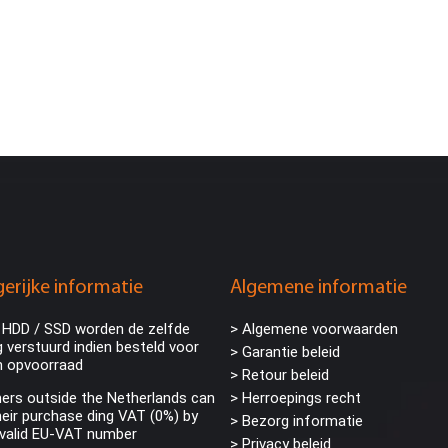
erijke informatie
Algemene informatie
 HDD / SSD worden de zelfde
> Algemene voorwaarden
 verstuurd indien besteld voor
> Garantie beleid
n opvoorraad
> Retour beleid
rs outside the Netherlands can
> Herroepings recht
eir purchase ding VAT (0%) by
> Bezorg informatie
 valid EU-VAT number
>
Privacy beleid