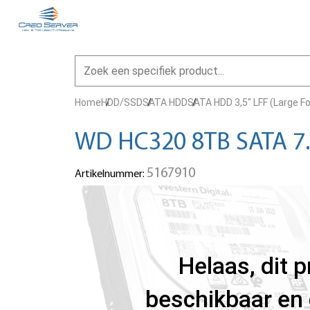
Home
HDD/SSD
SATA HDD
SATA HDD 3,5" LFF (Large F
WD HC320 8TB SATA 7.
5167910
Artikelnummer:
Helaas, dit 
beschikbaar en 