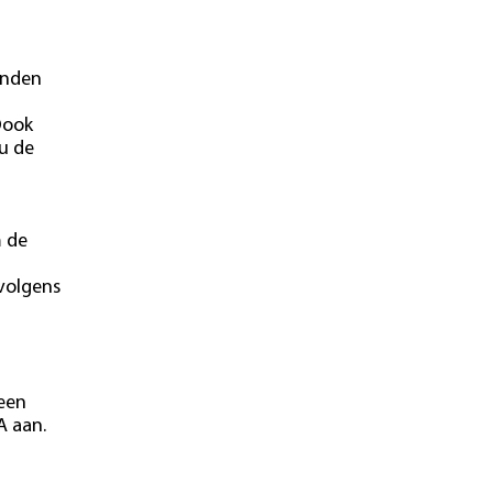
onden
Oook
u de
m de
 volgens
 een
A aan.