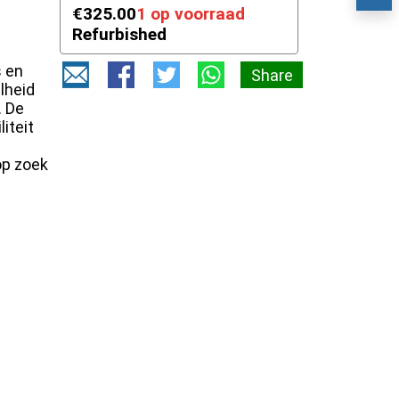
81
€325.00
1 op voorraad
Refurbished
s en
Share
lheid
. De
iteit
op zoek