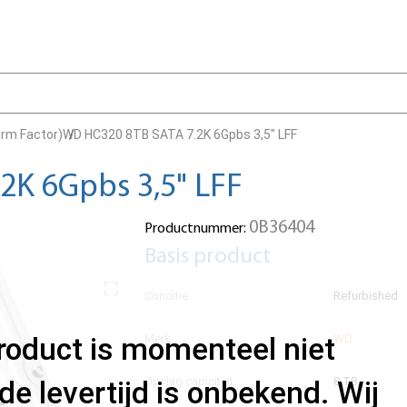
orm Factor)
WD HC320 8TB SATA 7.2K 6Gpbs 3,5" LFF
2K 6Gpbs 3,5" LFF
0B36404
Productnummer:
Basis product
Conditie
Refurbished
product is momenteel niet
Merk
WD
Opslag capiciteit
8 TB
de levertijd is onbekend. Wij