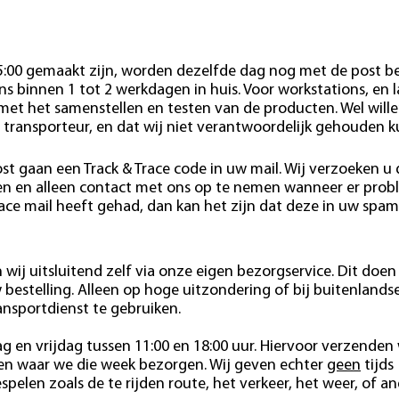
15:00 gemaakt zijn, worden dezelfde dag nog met de post b
s binnen 1 tot 2 werkdagen in huis. Voor workstations, en 
 met het samenstellen en testen van de producten. Wel wille
 transporteur, en dat wij niet verantwoordelijk gehouden 
st gaan een Track & Trace code in uw mail. Wij verzoeken u
den en alleen contact met ons op te nemen wanneer er pro
race mail heeft gehad, dan kan het zijn dat deze in uw spam
wij uitsluitend zelf via onze eigen bezorgservice. Dit doen 
estelling. Alleen op hoge uitzondering of bij buitenlands
ansportdienst te gebruiken.
 en vrijdag tussen 11:00 en 18:00 uur. Hiervoor verzenden 
ten waar we die week bezorgen. Wij geven echter
geen
tijds
pelen zoals de te rijden route, het verkeer, het weer, of a