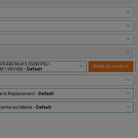
0/R440/R6415 550W PSU -
Bekijk dit product
4X1/06V436
- Default
Parts Replacement
- Default
entie installatie
- Default