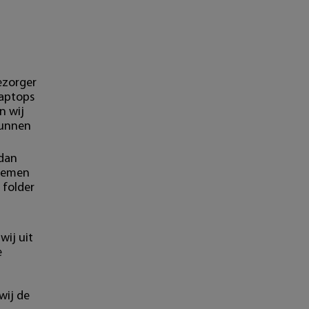
ezorger
laptops
n wij
kunnen
 dan
blemen
 folder
wij uit
e
wij de