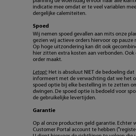
planning de woensdag ervoor naar alle klan
indicatie mee omdat er te veel variablen mees
dergelijke calemiteiten.
Spoed
Wij nemen spoed gevallen aan mits onze plan
gezien wij actieve orders hiervoor op pauze
Op hoge uitzondering kan dit ook gecombin
hier zitten extra kosten aan verbonden. Ook
order maakt.
Letop!:
Het is absoluut NIET de bedoeling dat 
informeert met de verwachting dat we het o
spoed optie bij elke bestelling in te zetten o
dwingen. De spoed optie is bedoeld voor spo
de gebruikelijke levertijden.
Garantie
Op al onze producten geld garantie. Echter w
Customer Portal account te hebben ("register