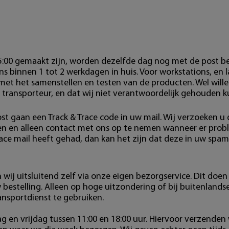
15:00 gemaakt zijn, worden dezelfde dag nog met de post b
s binnen 1 tot 2 werkdagen in huis. Voor workstations, en 
 met het samenstellen en testen van de producten. Wel wille
 transporteur, en dat wij niet verantwoordelijk gehouden 
st gaan een Track & Trace code in uw mail. Wij verzoeken u
den en alleen contact met ons op te nemen wanneer er pro
race mail heeft gehad, dan kan het zijn dat deze in uw spam
wij uitsluitend zelf via onze eigen bezorgservice. Dit doen 
estelling. Alleen op hoge uitzondering of bij buitenlands
ansportdienst te gebruiken.
 en vrijdag tussen 11:00 en 18:00 uur. Hiervoor verzenden 