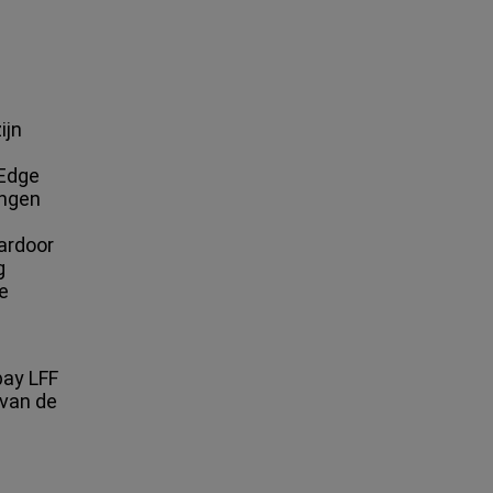
ijn
rEdge
ingen
ardoor
g
e
bay LFF
 van de