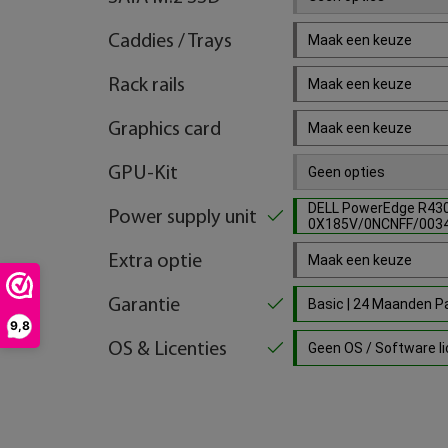
Caddies / Trays
Maak een keuze
Rack rails
Maak een keuze
Graphics card
Maak een keuze
GPU-Kit
Geen opties
DELL PowerEdge R43
Power supply unit
0X185V/0NCNFF/003
Extra optie
Maak een keuze
Garantie
Basic | 24 Maanden 
9,8
OS & Licenties
Geen OS / Software lic