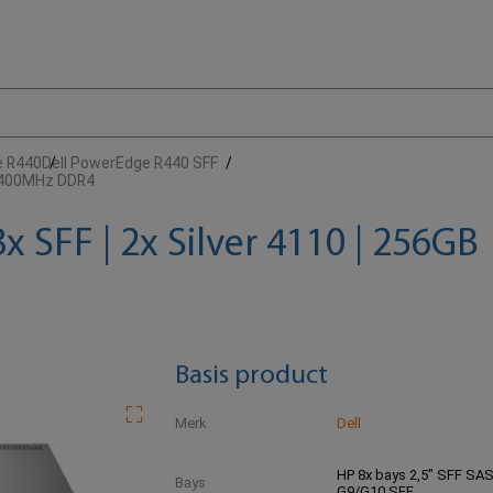
e R440
Dell PowerEdge R440 SFF
 2400MHz DDR4
 SFF | 2x Silver 4110 | 256GB
Basis product
Merk
Dell
HP 8x bays 2,5" SFF SA
Bays
G9/G10 SFF