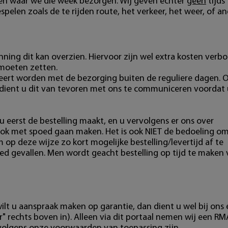
ten waar we die week bezorgen. Wij geven echter
geen
tijds
pelen zoals de te rijden route, het verkeer, het weer, of a
ning dit kan overzien. Hiervoor zijn wel extra kosten verb
 moeten zetten.
eert worden met de bezorging buiten de reguliere dagen. 
 dient u dit van tevoren met ons te communiceren voordat 
u eerst de bestelling maakt, en u vervolgens er ons over
ok met spoed gaan maken. Het is ook NIET de bedoeling o
m op deze wijze zo kort mogelijke bestelling/levertijd af te
ed gevallen. Men wordt geacht bestelling op tijd te maken
ilt u aanspraak maken op garantie, dan dient u wel bij ons
" rechts boven in). Alleen via dit portaal nemen wij een RM