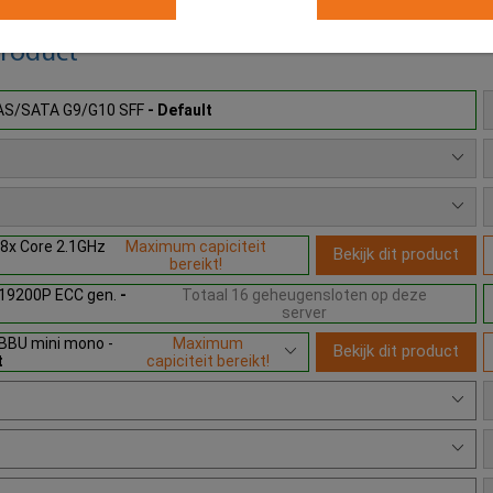
product
 SAS/SATA G9/G10 SFF
- Default
0 8x Core 2.1GHz
Maximum capiciteit
Bekijk dit product
bereikt!
19200P ECC gen.
-
Totaal 16 geheugensloten op deze
server
BBU mini mono -
Maximum
Bekijk dit product
t
capiciteit bereikt!