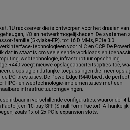
t, 1U rackserver die is ontworpen voor het draaien van
geheugen, I/O en netwerkmogelijkheden. De systemen z
ssor-familie (Skylake-EP), tot 16 DIMMs, PCIe 3.0
werkinterface-technologieën voor NIC en OCP. De Powe
ik dat in staat is om veeleisende workloads en toepass
mputing, webtechnologie, infrastructuur opschaling,
Edge R440 voegt nieuwe opslagcapaciteitsopties toe, wa
ieerde opslag en datarijke toepassingen die meer opsla
an de I/O-prestaties. De PowerEdge R440 biedt de perfect
voor HPC- en webtechnologie-implementaties met een
chaalbare infrastructuuromgevingen.
schikbaar in verschillende configuraties, waaronder 4-
 Factor), en 10-bay SFF (Small Form Factor). Afhankelijk
oegen, zoals 1x of 2x PCIe expansion slots.