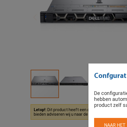
Confgurat
De configurat
hebben automat
product zelf s
Letop!:
Dit product heeft een onderdeel niet op vo
bieden adviseren wij u naar de zelfsamenstel varian
NAAR HET