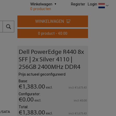
Winkelwagen
Register
Login
0 producten
WINKELWAGEN
0 product - €0.00
Dell PowerEdge R440 8x
SFF | 2x Silver 4110 |
256GB 2400MHz DDR4
Prijs actueel geconfigureerd
Base:
€1,383.00
excl.
incl: €1,673.43
Configurator:
€0.00
excl.
incl: €0.00
Total:
€1,383.00
S/SATA
excl.
incl: €1,673.43