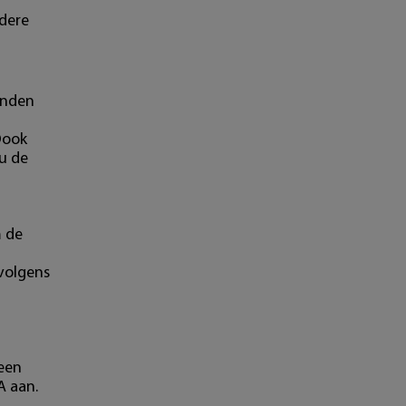
ndere
onden
Oook
u de
m de
 volgens
 een
A aan.