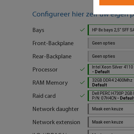
Configureer hier zelf uw eigen 
Bays
HP 8x bays 2,5" SFF
Front-Backplane
Geen opties
Rear-Backplane
Geen opties
Intel Xeon Silver 411
Processor
- Default
32GB DDR4 2400Mhz 
RAM Memory
Default
Dell PERC H730P 2GB 
Raid card
P/N: 07H4CN
- Defaul
Network daughter
Maak een keuze
Network extension
Maak een keuze