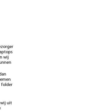
ezorger
laptops
n wij
kunnen
 dan
blemen
 folder
wij uit
e