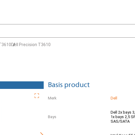
 T3610
Dell Precision T3610
Basis product
Merk
Dell
Dell 2x bays 3
Bays
1x bays 2,5 S
SAS/SATA