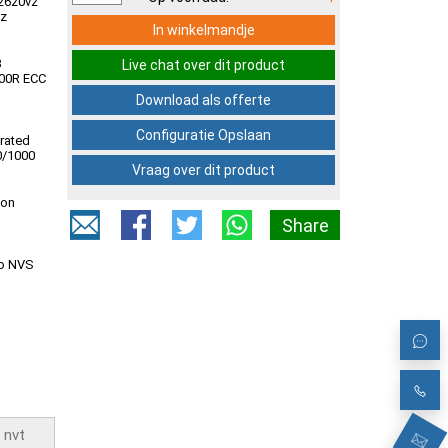
-2620v2
Hz
In winkelmandje
3
Live chat over dit product
00R ECC
Download als offerte
Configuratie Opslaan
grated
0/1000
Vraag over dit product
ion
Share
o NVS
anden
ement
ftware
atie