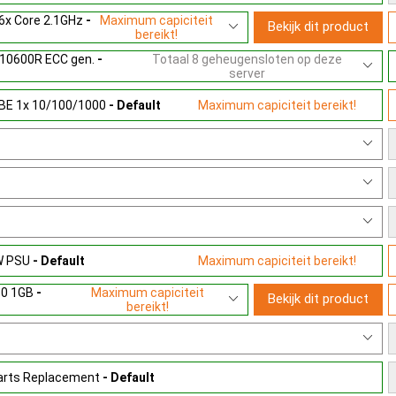
 6x Core 2.1GHz
-
Maximum capiciteit
Bekijk dit product
bereikt!
10600R ECC gen.
-
Totaal 8 geheugensloten op deze
server
GBE 1x 10/100/1000
- Default
Maximum capiciteit bereikt!
5W PSU
- Default
Maximum capiciteit bereikt!
10 1GB
-
Maximum capiciteit
Bekijk dit product
bereikt!
Parts Replacement
- Default