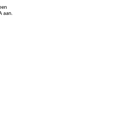
 een
A aan.