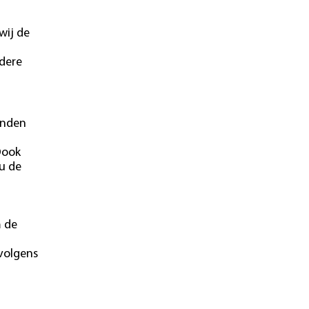
wij de
ndere
onden
Oook
u de
m de
 volgens