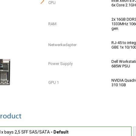
Intel Xeon E5
CPU
6x Core 2.1G
2x 16GB DDR
RAM
1333MHz 106
gen.
RJ-45 to inte
Netwerkadapter
GBE 1x 10/10
Dell Workstat
Power Supply
685W PSU
NVIDIA Quadr
GPU 1
310 1GB
Basic | 12 Ma
Garantie
Parts Replac
product
Geen OS / So
OS & Licenties
licentie install
+ 1x bays 2,5 SFF SAS/SATA
- Default