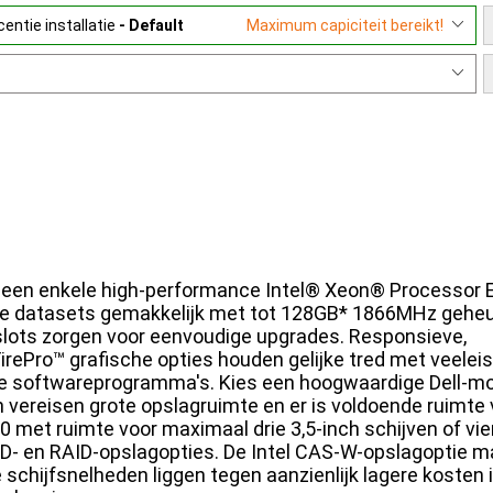
entie installatie
- Default
Maximum capiciteit bereikt!
t een enkele high-performance Intel® Xeon® Processor 
ote datasets gemakkelijk met tot 128GB* 1866MHz gehe
slots zorgen voor eenvoudige upgrades. Responsieve,
ePro™ grafische opties houden gelijke tred met veelei
ve softwareprogramma's. Kies een hoogwaardige Dell-mo
n vereisen grote opslagruimte en er is voldoende ruimte 
 met ruimte voor maximaal drie 3,5-inch schijven of vier
SSD- en RAID-opslagopties. De Intel CAS-W-opslagoptie m
te schijfsnelheden liggen tegen aanzienlijk lagere kosten 