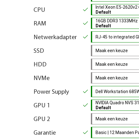
Intel Xeon E5-2620v2
CPU
Default
16GB DDR3 1333MHz 
RAM
Default
Netwerkadapter
RJ-45 to integrated 
SSD
Maak een keuze
HDD
Maak een keuze
NVMe
Maak een keuze
Power Supply
Dell Workstation 68
NVIDIA Quadro NVS 3
GPU 1
Default
GPU 2
Maak een keuze
Garantie
Basic | 12 Maanden 