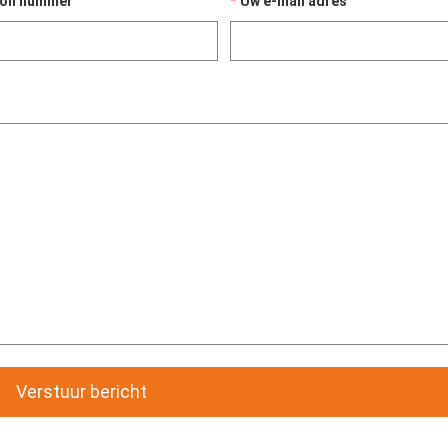
oon nummer
Uw e-mail adres
Verstuur bericht