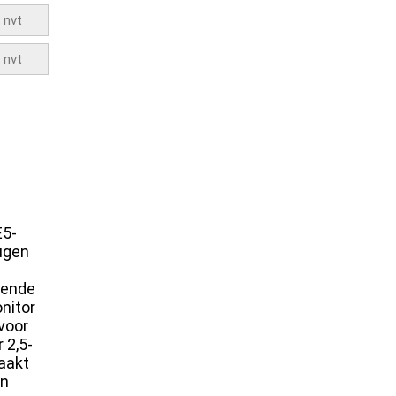
E5-
ugen
sende
nitor
voor
 2,5-
aakt
in