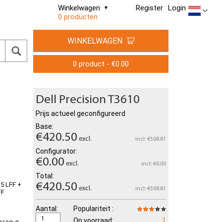
Winkelwagen
Register
Login
0 producten
WINKELWAGEN
0 product - €0.00
Dell Precision T3610
Prijs actueel geconfigureerd
Base:
€420.50
excl.
incl: €508.81
Configurator:
€0.00
excl.
incl: €0.00
Total:
,5 LFF +
€420.50
excl.
incl: €508.81
FF
Aantal:
Populariteit :
Op voorraad:
1