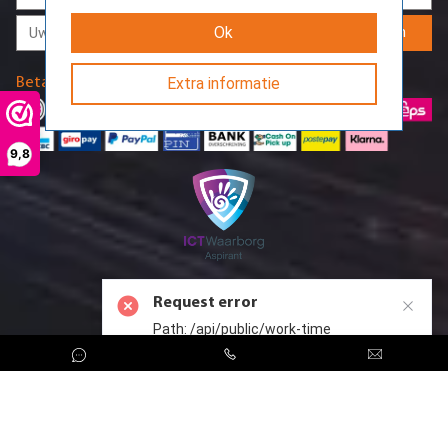
Aanmelden
Ok
Betaalmethodes
Extra informatie
9,8
Request error
Path: /api/public/work-time
CreoServer © 2026 All rights reserved
Sitemap