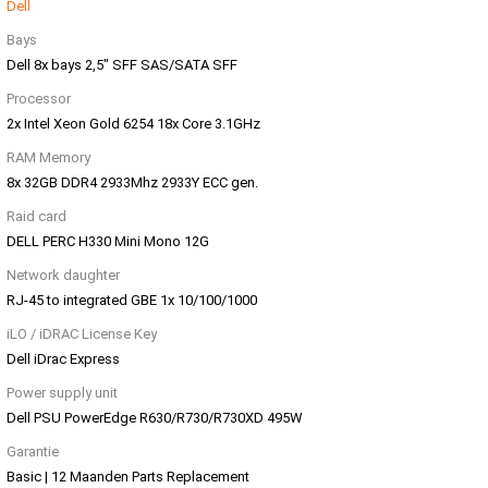
Dell
Bays
Dell 8x bays 2,5" SFF SAS/SATA SFF
Processor
2x Intel Xeon Gold 6254 18x Core 3.1GHz
RAM Memory
8x 32GB DDR4 2933Mhz 2933Y ECC gen.
Raid card
DELL PERC H330 Mini Mono 12G
Network daughter
RJ-45 to integrated GBE 1x 10/100/1000
iLO / iDRAC License Key
Dell iDrac Express
Power supply unit
Dell PSU PowerEdge R630/R730/R730XD 495W
Garantie
Basic | 12 Maanden Parts Replacement