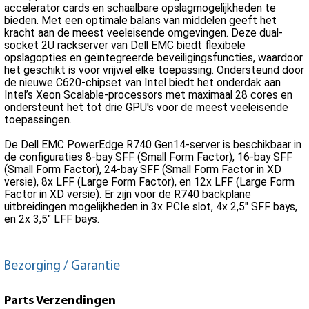
accelerator cards en schaalbare opslagmogelijkheden te
bieden. Met een optimale balans van middelen geeft het
kracht aan de meest veeleisende omgevingen. Deze dual-
socket 2U rackserver van Dell EMC biedt flexibele
opslagopties en geïntegreerde beveiligingsfuncties, waardoor
het geschikt is voor vrijwel elke toepassing. Ondersteund door
de nieuwe C620-chipset van Intel biedt het onderdak aan
Intel’s Xeon Scalable-processors met maximaal 28 cores en
ondersteunt het tot drie GPU's voor de meest veeleisende
toepassingen.
De Dell EMC PowerEdge R740 Gen14-server is beschikbaar in
de configuraties 8-bay SFF (Small Form Factor), 16-bay SFF
(Small Form Factor), 24-bay SFF (Small Form Factor in XD
versie), 8x LFF (Large Form Factor), en 12x LFF (Large Form
Factor in XD versie). Er zijn voor de R740 backplane
uitbreidingen mogelijkheden in 3x PCIe slot, 4x 2,5" SFF bays,
en 2x 3,5" LFF bays.
Bezorging / Garantie
Parts Verzendingen