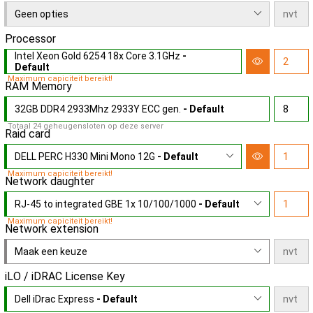
Geen opties
Processor
Intel Xeon Gold 6254 18x Core 3.1GHz
-
Default
Maximum capiciteit bereikt!
RAM Memory
32GB DDR4 2933Mhz 2933Y ECC gen.
- Default
Totaal 24 geheugensloten op deze server
Raid card
DELL PERC H330 Mini Mono 12G
- Default
Maximum capiciteit bereikt!
Network daughter
RJ-45 to integrated GBE 1x 10/100/1000
- Default
Maximum capiciteit bereikt!
Network extension
Maak een keuze
iLO / iDRAC License Key
Dell iDrac Express
- Default