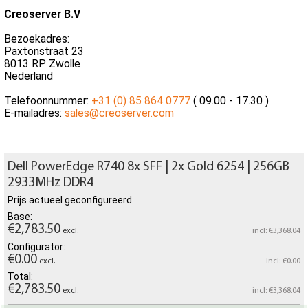
Creoserver B.V
Bezoekadres:
Paxtonstraat 23
8013 RP Zwolle
Nederland
Telefoonnummer:
+31 (0) 85 864 0777
( 09.00 - 17.30 )
E-mailadres:
sales@creoserver.com
Dell PowerEdge R740 8x SFF | 2x Gold 6254 | 256GB
2933MHz DDR4
Prijs actueel geconfigureerd
Base:
€2,783.50
excl.
incl: €3,368.04
Configurator:
€0.00
excl.
incl: €0.00
Total:
€2,783.50
excl.
incl: €3,368.04