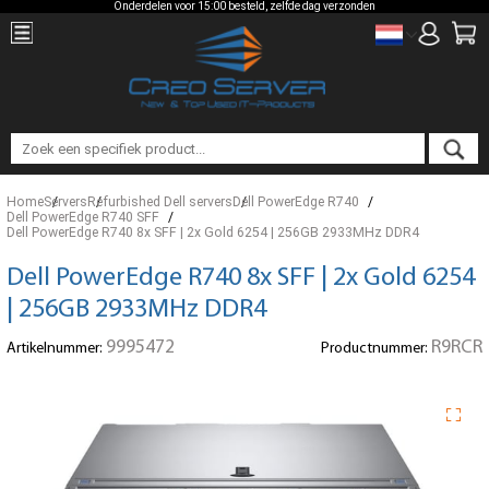
Onderdelen voor 15:00 besteld, zelfde dag verzonden
Home
Servers
Refurbished Dell servers
Dell PowerEdge R740
Dell PowerEdge R740 SFF
Dell PowerEdge R740 8x SFF | 2x Gold 6254 | 256GB 2933MHz DDR4
Dell PowerEdge R740 8x SFF | 2x Gold 6254
| 256GB 2933MHz DDR4
9995472
R9RCR
Artikelnummer:
Productnummer: