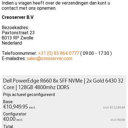
Indien u vragen heeft over de verzendingen dan kunt u
contact met ons opnemen.
Creoserver B.V
Bezoekadres:
Paxtonstraat 23
8013 RP Zwolle
Nederland
Telefoonnummer:
+31 (0) 85 864 0777
( 09.00 - 17.30 )
E-mailadres:
sales@creoserver.com
Dell PowerEdge R660 8x SFF NVMe | 2x Gold 6430 32
Core | 128GB 4800mhz DDR5
Prijs actueel geconfigureerd
Base:
€10,949.95
excl.
incl: €13,249.44
Configurator:
€0.00
excl.
incl: €0.00
Total: