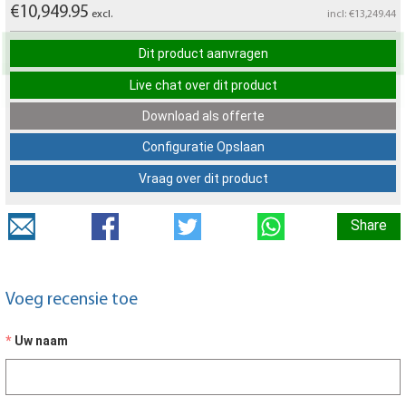
€10,949.95
excl.
incl: €13,249.44
Dit product aanvragen
Live chat over dit product
Download als offerte
Configuratie Opslaan
Vraag over dit product
Share
Voeg recensie toe
Uw naam