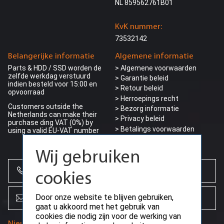
NL 859562761B01
KvK nummer:
73532142
Belangerijke informatie
Algemene informatie
Parts & HDD / SSD worden de
> Algemene voorwaarden
zelfde werkdag verstuurd
> Garantie beleid
indien besteld voor 15:00 en
> Retour beleid
opvoorraad
> Herroepings recht
Customers outside the
> Bezorg informatie
Netherlands can make their
>
Privacy beleid
purchase ding VAT (0%) by
> Betalings voorwaarden
using a valid EU-VAT number
> Betaalmogelijkheden
Wij gebruiken
+31 (0)85 864 0777
cookies
Door onze website te blijven gebruiken,
info@creoserver.com
gaat u akkoord met het gebruik van
cookies die nodig zijn voor de werking van
Nieuwsbrief