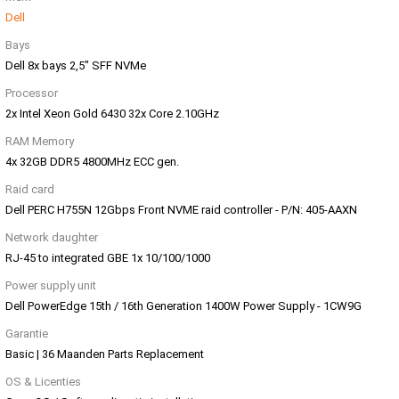
Dell
Bays
Dell 8x bays 2,5" SFF NVMe
Processor
2x Intel Xeon Gold 6430 32x Core 2.10GHz
RAM Memory
4x 32GB DDR5 4800MHz ECC gen.
Raid card
Dell PERC H755N 12Gbps Front NVME raid controller - P/N: 405-AAXN
Network daughter
RJ-45 to integrated GBE 1x 10/100/1000
Power supply unit
Dell PowerEdge 15th / 16th Generation 1400W Power Supply - 1CW9G
Garantie
Basic | 36 Maanden Parts Replacement
OS & Licenties