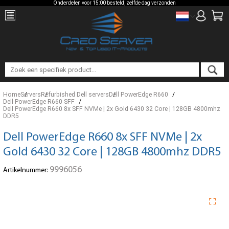
Onderdelen voor 15:00 besteld, zelfde dag verzonden
Home
Servers
Refurbished Dell servers
Dell PowerEdge R660
Dell PowerEdge R660 SFF
Dell PowerEdge R660 8x SFF NVMe | 2x Gold 6430 32 Core | 128GB 4800mhz
DDR5
Dell PowerEdge R660 8x SFF NVMe | 2x
Gold 6430 32 Core | 128GB 4800mhz DDR5
9996056
Artikelnummer: