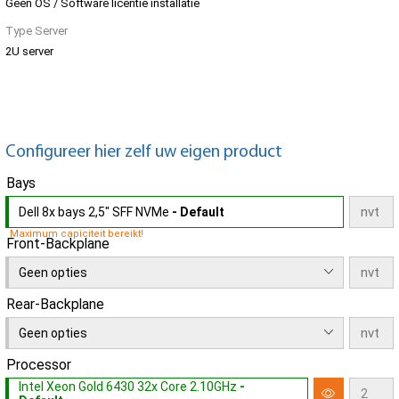
Geen OS / Software licentie installatie
Type Server
2U server
Configureer hier zelf uw eigen product
Bays
Dell 8x bays 2,5" SFF NVMe
- Default
Maximum capiciteit bereikt!
Front-Backplane
Geen opties
Rear-Backplane
Geen opties
Processor
Intel Xeon Gold 6430 32x Core 2.10GHz
-