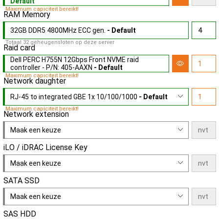
Default
Maximum capiciteit bereikt!
RAM Memory
32GB DDR5 4800MHz ECC gen.
- Default
Totaal 32 geheugensloten op deze server
Raid card
Dell PERC H755N 12Gbps Front NVME raid
controller - P/N: 405-AAXN
- Default
Maximum capiciteit bereikt!
Network daughter
RJ-45 to integrated GBE 1x 10/100/1000
- Default
Maximum capiciteit bereikt!
Network extension
Maak een keuze
iLO / iDRAC License Key
Maak een keuze
SATA SSD
Maak een keuze
SAS HDD