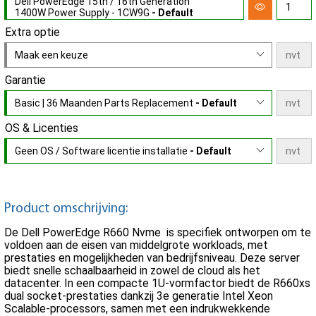
Dell PowerEdge 15th / 16th Generation
1400W Power Supply - 1CW9G
- Default
Extra optie
Maak een keuze
Garantie
Basic | 36 Maanden Parts Replacement
- Default
OS & Licenties
Geen OS / Software licentie installatie
- Default
Product omschrijving:
De Dell PowerEdge R660 Nvme is specifiek ontworpen om te
voldoen aan de eisen van middelgrote workloads, met
prestaties en mogelijkheden van bedrijfsniveau. Deze server
biedt snelle schaalbaarheid in zowel de cloud als het
datacenter. In een compacte 1U-vormfactor biedt de R660xs
dual socket-prestaties dankzij 3e generatie Intel Xeon
Scalable-processors, samen met een indrukwekkende