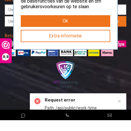
de basisfuncties van de website en om
gebruikersvoorkeuren op te slaan.
Ok
Aanmelden
Extra informatie
Betaalmethodes
9,8
Request error
Path: /api/public/work-time
CreoServer © 2026 All rights reserved
Sitemap