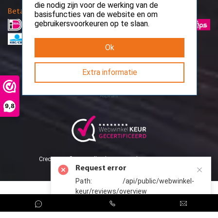
Ok
Betaalmethodes
Extra informatie
9,8
Request error
Path: /api/public/webwinkel-
keur/reviews/overview
CreoServer © 2026 All rights reserved
Sitemap