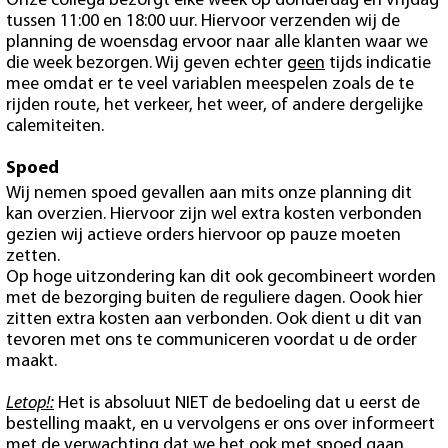
Onze collega bezorgt elke week op donderdag en vrijdag
tussen 11:00 en 18:00 uur. Hiervoor verzenden wij de
planning de woensdag ervoor naar alle klanten waar we
die week bezorgen. Wij geven echter
geen
tijds indicatie
mee omdat er te veel variablen meespelen zoals de te
rijden route, het verkeer, het weer, of andere dergelijke
calemiteiten.
Spoed
Wij nemen spoed gevallen aan mits onze planning dit
kan overzien. Hiervoor zijn wel extra kosten verbonden
gezien wij actieve orders hiervoor op pauze moeten
zetten.
Op hoge uitzondering kan dit ook gecombineert worden
met de bezorging buiten de reguliere dagen. Oook hier
zitten extra kosten aan verbonden. Ook dient u dit van
tevoren met ons te communiceren voordat u de order
maakt.
Letop!:
Het is absoluut NIET de bedoeling dat u eerst de
bestelling maakt, en u vervolgens er ons over informeert
met de verwachting dat we het ook met spoed gaan