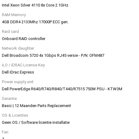
Intel Xeon Silver 4110 8x Core 2.1GHz
RAM Memory
4GB DDR4 2133Mhz 17000P ECC gen.
Raid card
Onboard RAID controller
Network daughter
Dell Broadcom 5720 4x 1Gbps RJ45 versie - P/N: OFM487
iLO / iDRAC License Key
Dell iDrac Express
Power supply unit
Dell PowerEdge R640/R740/R840/T440/R7515 750W PSU - KTW3M
Garantie
Basic | 12 Maanden Parts Replacement
OS & Licenties
Geen OS / Software licentie installatie
Fan