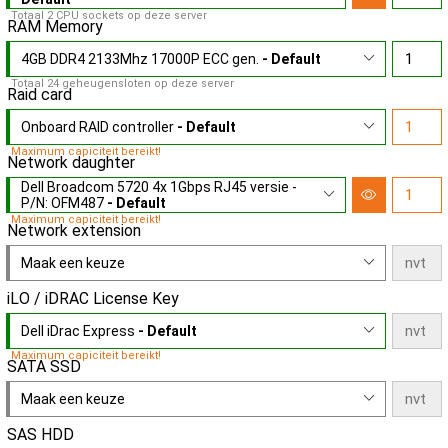
Totaal 2 CPU sockets op deze server
RAM Memory
4GB DDR4 2133Mhz 17000P ECC gen.
- Default
Totaal 24 geheugensloten op deze server
Raid card
Onboard RAID controller
- Default
Maximum capiciteit bereikt!
Network daughter
Dell Broadcom 5720 4x 1Gbps RJ45 versie -
P/N: OFM487
- Default
Maximum capiciteit bereikt!
Network extension
Maak een keuze
iLO / iDRAC License Key
Dell iDrac Express
- Default
Maximum capiciteit bereikt!
SATA SSD
Maak een keuze
SAS HDD