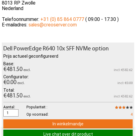
8013 RP Zwolle
Nederland
Telefoonnummer:
+31 (0) 85 864 0777
( 09.00 - 17.30 )
E-mailadres:
sales@creoserver.com
Dell PowerEdge R640 10x SFF NVMe option
Prijs actueel geconfigureerd
Base:
€481.50
excl.
incl: €582.62
Configurator:
€0.00
excl.
incl: €0.00
Total:
€481.50
excl.
incl: €582.62
Aantal:
Populariteit :
Op voorraad:
4
In winkelmandje
Live chat over dit product