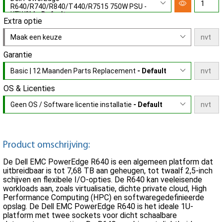
R640/R740/R840/T440/R7515 750W PSU -
KTW3M
- Default
Extra optie
Maak een keuze
Garantie
Basic | 12 Maanden Parts Replacement
- Default
OS & Licenties
Geen OS / Software licentie installatie
- Default
Product omschrijving:
De Dell EMC PowerEdge R640 is een algemeen platform dat
uitbreidbaar is tot 7,68 TB aan geheugen, tot twaalf 2,5-inch
schijven en flexibele I/O-opties. De R640 kan veeleisende
workloads aan, zoals virtualisatie, dichte private cloud, High
Performance Computing (HPC) en softwaregedefinieerde
opslag. De Dell EMC PowerEdge R640 is het ideale 1U-
platform met twee sockets voor dicht schaalbare