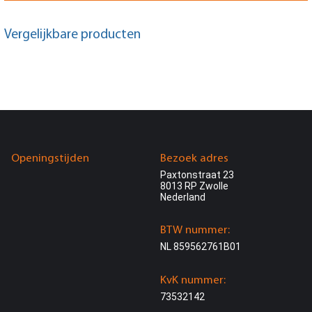
Vergelijkbare producten
Openingstijden
Bezoek adres
Paxtonstraat 23
8013 RP Zwolle
Nederland
BTW nummer:
NL 859562761B01
KvK nummer:
73532142