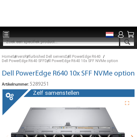
Onderdelen voor 15:00 besteld, zelfde dag verzonden
Home
Servers
Refurbished Dell servers
Dell PowerEdge R640
Dell PowerEdge R640 SFF
Dell PowerEdge R640 10x SFF NVMe option
Dell PowerEdge R640 10x SFF NVMe option
5289251
Artikelnummer:
Zelf samenstellen