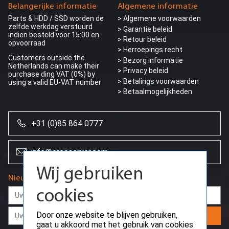
Belangerijke informatie
Algemene informatie
Parts & HDD / SSD worden de
> Algemene voorwaarden
zelfde werkdag verstuurd
> Garantie beleid
indien besteld voor 15:00 en
> Retour beleid
opvoorraad
> Herroepings recht
Customers outside the
> Bezorg informatie
Netherlands can make their
>
Privacy beleid
purchase ding VAT (0%) by
> Betalings voorwaarden
using a valid EU-VAT number
> Betaalmogelijkheden
+31 (0)85 864 0777
Wij gebruiken
cookies
info@creoserver.com
Door onze website te blijven gebruiken,
Nieuwsbrief
gaat u akkoord met het gebruik van cookies
die nodig zijn voor de werking van de
basisfuncties van de website en om
gebruikersvoorkeuren op te slaan.
Aanmelden