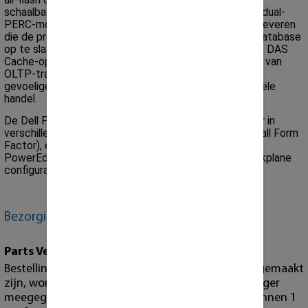
schaalbaarheid en prestaties van 24 x 1.8" SSD's met dual-
PERC-mogelijkheden om een superieure oplossing te leveren
die de prestaties kan verbeteren door een volledige database
op te slaan. Wanneer gecombineerd met de SanDisk® DAS
Cache-oplossing, kan de R630 helpen bij het verhogen van
OLTP-transacties en gelijktijdig gebruik voor latency-
gevoelige toepassingen, zoals e-commerce of financiële
handel.
De Dell PowerEdge R630 Gen13-server is beschikbaar in
verschillende configuraties, waaronder 8-bay SFF (Small Form
Factor), en de 10-bay SFF (Small Form Factor). De
PowerEdge R630 heeft geen optie voor een rear backplane
configuratie.
Bezorging / Garantie
Parts Verzendingen
Bestellingen van losse onderdelen die voor 15:00 gemaakt
zijn, worden dezelfde dag nog met de post bezorger
meegegeven. U heeft uw bestelling vervolgens binnen 1