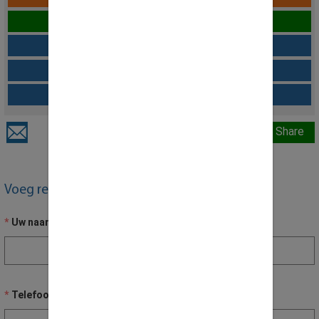
Live chat over dit product
Download als offerte
Configuratie Opslaan
Vraag over dit product
Share
Voeg recensie toe
Uw naam
Telefoon nummer