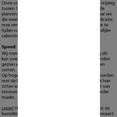
Onze collega bezorgt elke week op donderdag en vrijdag
tussen 11:00 en 18:00 uur. Hiervoor verzenden wij de
planning de woensdag ervoor naar alle klanten waar we
die week bezorgen. Wij geven echter
geen
tijds indicatie
mee omdat er te veel variablen meespelen zoals de te
rijden route, het verkeer, het weer, of andere dergelijke
calemiteiten.
Spoed
Wij nemen spoed gevallen aan mits onze planning dit
kan overzien. Hiervoor zijn wel extra kosten verbonden
gezien wij actieve orders hiervoor op pauze moeten
zetten.
Op hoge uitzondering kan dit ook gecombineert worden
met de bezorging buiten de reguliere dagen. Oook hier
zitten extra kosten aan verbonden. Ook dient u dit van
tevoren met ons te communiceren voordat u de order
maakt.
Letop!:
Het is absoluut NIET de bedoeling dat u eerst de
bestelling maakt, en u vervolgens er ons over informeert