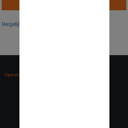
Verstuur bericht
Vergelijkbare producten
Openingstijden
Bezoek adres
Paxtonstraat 23
8013 RP Zwolle
Nederland
BTW nummer:
NL 859562761B01
KvK nummer: