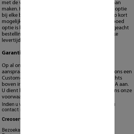
met de verwachting dat we het ook met spoed gaan
maken. Het is ook NIET de bedoeling om de spoed optie
bij elke bestelling in te zetten om op deze wijze zo kort
mogelijke bestelling/levertijd af te dwingen. De spoed
optie is bedoeld voor spoed gevallen. Men wordt geacht
bestelling op tijd te maken volgens de gebruikelijke
levertijden.
Garantie
Op al onze producten geld garantie. Echter wilt u
aanspraak maken op garantie, dan dient u wel bij ons een
Customer Portal account te hebben ("register" rechts
boven in). Alleen via dit portaal nemen wij een RMA aan.
U dient hiervoor de richtlijnen te volgen die volgens onze
voorwaarden van toepassing zijn.
Indien u vragen heeft over de verzendingen dan kunt u
contact met ons opnemen.
Creoserver B.V
Bezoekadres: