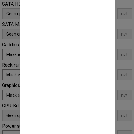
SATA HDD
Geen opties
SATA M.2 SSD
Geen opties
Caddies / Trays
Maak een keuze
Rack rails
Maak een keuze
Graphics card
Maak een keuze
GPU-Kit
Geen opties
Power supply unit