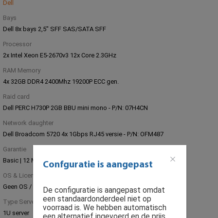
Dell
Bays
Dell 8x bays 2,5" SFF SAS/SATA SFF
Processor
2x Intel Xeon E5-2670v3 12x Core 2.3GHz
RAM Memory
4x 32GB DDR4 2400Mhz 19200P ECC gen.
Raid card
Dell PERC H730P 2GB BBU mini mono - P/N: 07H4CN
Network daughter
Dell Broadcom 5720 4x 1Gbps RJ45 versie - P/N: OFM487
Garantie
Basic | 12 Maanden Parts Replacement
Confguratie is aangepast
OS & Licenties
Geen OS / Software licentie installatie
De configuratie is aangepast omdat
een standaardonderdeel niet op
Type Server
voorraad is. We hebben automatisch
1U server
een alternatief ingevoerd en de prijs