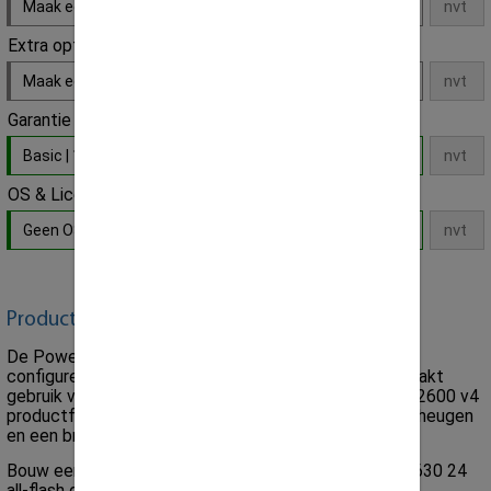
Maak een keuze
Extra optie
Maak een keuze
Garantie
Basic | 12 Maanden Parts Replacement
- Default
OS & Licenties
Geen OS / Software licentie installatie
- Default
Product omschrijving:
De PowerEdge R630-server is veelzijdig en zeer
configureerbaar voor verschillende oplossingen, en maakt
gebruik van de nieuwste Intel® Xeon® processor E5-2600 v4
productfamilie, 24 DIMM's van hoogwaardig DDR4-geheugen
en een breed scala aan lokale opslagopties.
Bouw een razendsnelle transactiedatabase met de R630 24
all-flash drive-configuratie. Combineer de dichtheid,