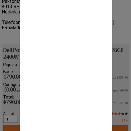
Paxtonstraat 23
8013 RP Zwolle
Nederland
Telefoonnummer:
+31 (0) 85 864 0777
( 09.00 - 17.30 )
E-mailadres:
sales@creoserver.com
Dell PowerEdge R630 8x SFF | 2x E5-2680v4 | 128GB
2400MHz DDR4
Prijs actueel geconfigureerd
Base:
€790.00
excl.
incl: €955.90
Configurator:
€0.00
excl.
incl: €0.00
Total:
€790.00
excl.
incl: €955.90
Aantal:
Populariteit :
Op voorraad:
15+
In winkelmandje