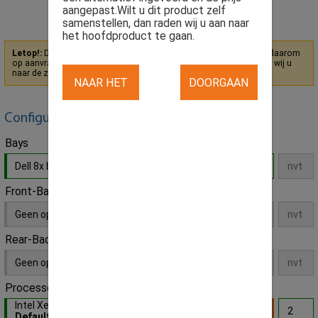
aangepast.Wilt u dit product zelf
samenstellen, dan raden wij u aan naar
het hoofdproduct te gaan.
Letop!:
Dit product heeft een onderdeel niet op voorraad en staat daarom
op aanvraag. Om u toch een alternatief te kunnen bieden adviseren wij u
naar de zelfsamenstel variant van dit product te gaan.
Klik hier
NAAR HET
DOORGAAN
HOOFDPRODUCT
MET DIT
Configureer hier zelf uw eigen product
Bays
PRODUCT
Dell 8x bays 2,5" SFF SAS/SATA SFF
- Default
Front-Backplane
Geen opties
Rear-Backplane
Geen opties
Processor
Intel Xeon E5-2670v3 12x Core 2.3GHz
-
Default