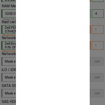
RAM Memory
32GB DDR4 2400Mhz 19200P ECC gen.
- Default
Totaal 24 geheugensloten op deze server
Raid card
Dell PERC H730P 2GB BBU mini mono - P/N:
07H4CN
- Default
Maximum capiciteit bereikt!
Network daughter
Dell Broadcom 5720 4x 1Gbps RJ45 versie -
P/N: OFM487
- Default
Maximum capiciteit bereikt!
Network extension
Maak een keuze
iLO / iDRAC License Key
Maak een keuze
SATA SSD
Maak een keuze
SAS HDD