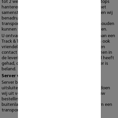
tot 2 werkdagen in huis. Voor workstations, en laptops
hanteren wij langere lever tijden in verband met het
samenstellen en testen van de producten. Wel willen wij
benadrukken dat de levertijd afhangt van de
transporteur, en dat wij niet verantwoordelijk gehouden
kunnen worden voor eventuele vertragingen bij hen.
U ontvangt voor bestellingen welke via de post gaan een
Track & Trace code in uw mail. Wij verzoeken u dan ook
vriendelijk om deze in de gaten te houden en alleen
contact met ons op te nemen wanneer er problemen in
de levering zijn. Wanneer u geen Track & Trace mail heeft
gehad, dan kan het zijn dat deze in uw spam folder is
beland.
Server verzending
Server bestellingen en grote orders bezorgen wij
uitsluitend zelf via onze eigen bezorgservice. Dit doen
wij uit voorzorgsmaatregel ter bescherming van uw
bestelling. Alleen op hoge uitzondering of bij
buitenlandse bestellingen zijn wij genoodzaakt om een
transportdienst te gebruiken.