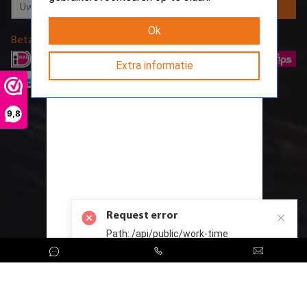
Aanmelden
Ok
Betaalmethodes
Extra informatie
9,8
Request error
Path: /api/public/work-time
CreoServer © 2026 All rights reserved
Sitemap