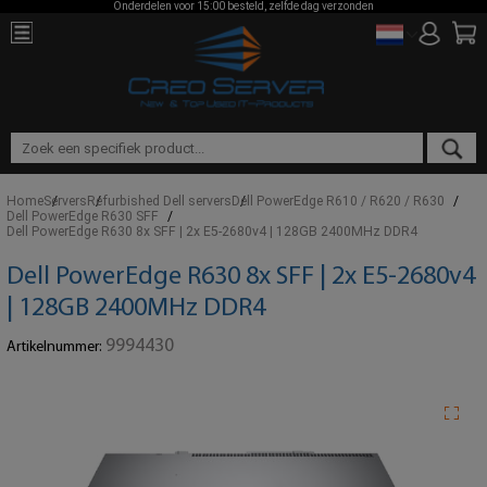
Onderdelen voor 15:00 besteld, zelfde dag verzonden
Home
Servers
Refurbished Dell servers
Dell PowerEdge R610 / R620 / R630
Dell PowerEdge R630 SFF
Dell PowerEdge R630 8x SFF | 2x E5-2680v4 | 128GB 2400MHz DDR4
Dell PowerEdge R630 8x SFF | 2x E5-2680v4
| 128GB 2400MHz DDR4
9994430
Artikelnummer: