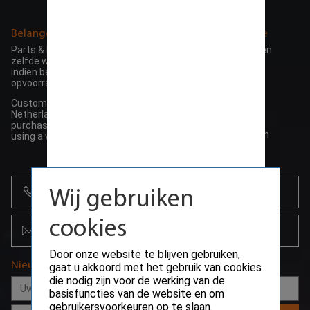
73532142
Belangerijke informatie
Algemene informatie
Parts & HDD / SSD worden de
> Algemene voorwaarden
zelfde werkdag verstuurd
> Garantie beleid
indien besteld voor 15:00 en
> Retour beleid
opvoorraad
> Herroepings recht
Customers outside the
> Bezorg informatie
Netherlands can make their
>
Privacy beleid
purchase ding VAT (0%) by
> Betalings voorwaarden
using a valid EU-VAT number
> Betaalmogelijkheden
+31 (0)85 864 0777
Wij gebruiken
cookies
info@creoserver.com
Door onze website te blijven gebruiken,
Nieuwsbrief
gaat u akkoord met het gebruik van cookies
die nodig zijn voor de werking van de
basisfuncties van de website en om
gebruikersvoorkeuren op te slaan.