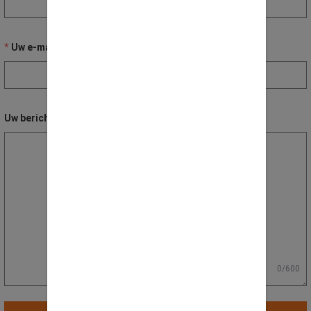
Uw e-mail adres
Uw bericht / vraag
0/600