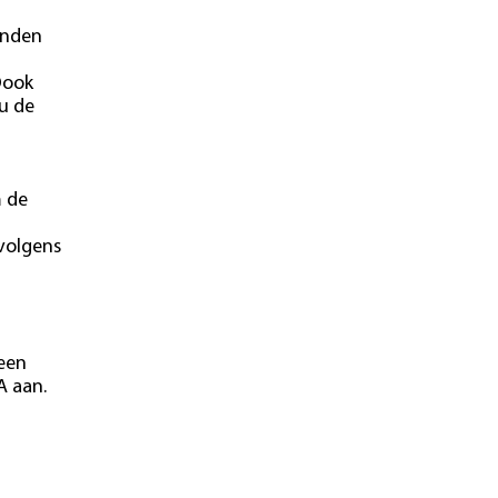
onden
Oook
u de
m de
 volgens
 een
A aan.