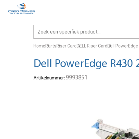
Home
Parts
Riser Card
DELL Riser Card
Dell PowerEdge 
Dell PowerEdge R430 2x
9993851
Artikelnummer: