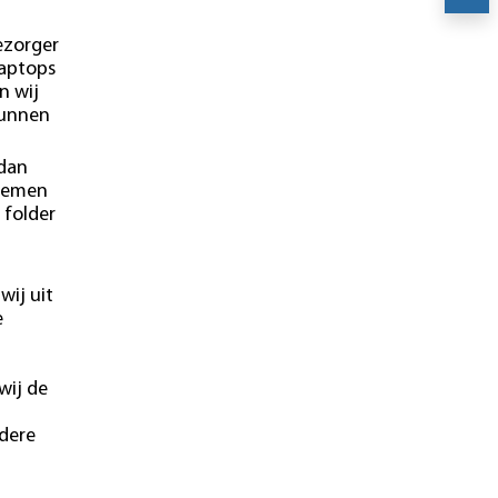
ezorger
laptops
n wij
kunnen
 dan
blemen
 folder
wij uit
e
wij de
ndere