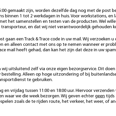
15:00 gemaakt zijn, worden dezelfde dag nog met de post b
s binnen 1 tot 2 werkdagen in huis. Voor workstations, en 
 met het samenstellen en testen van de producten. Wel wille
 transporteur, en dat wij niet verantwoordelijk gehouden 
st gaan een Track & Trace code in uw mail. Wij verzoeken u
den en alleen contact met ons op te nemen wanneer er pro
race mail heeft gehad, dan kan het zijn dat deze in uw spam
wij uitsluitend zelf via onze eigen bezorgservice. Dit doen 
estelling. Alleen op hoge uitzondering of bij buitenlands
ansportdienst te gebruiken.
 en vrijdag tussen 11:00 en 18:00 uur. Hiervoor verzenden 
ten waar we die week bezorgen. Wij geven echter
geen
tijds
pelen zoals de te rijden route, het verkeer, het weer, of a