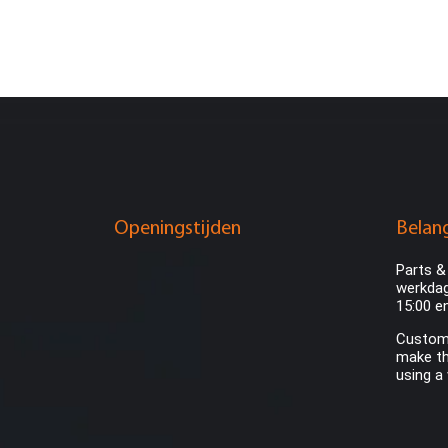
Openingstijden
Belang
Parts &
werkdag
15:00 e
Custome
make th
using a