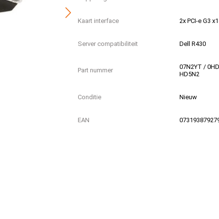
Kaart interface
2x PCI-e G3 x1
Server compatibiliteit
Dell R430
07N2YT / 0HD
Part nummer
HD5N2
Conditie
Nieuw
EAN
07319387927