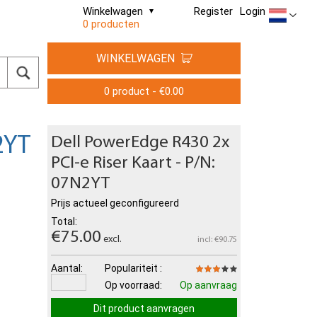
Winkelwagen
Register
Login
0 producten
WINKELWAGEN
0 product - €0.00
2YT
Dell PowerEdge R430 2x
PCI-e Riser Kaart - P/N:
07N2YT
Prijs actueel geconfigureerd
Total:
€75.00
excl.
incl: €90.75
Aantal:
Populariteit :
Op voorraad:
Op aanvraag
Dit product aanvragen