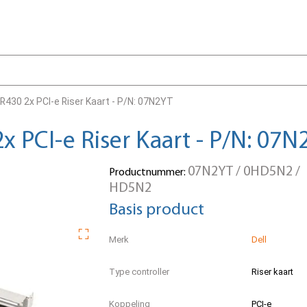
R430 2x PCI-e Riser Kaart - P/N: 07N2YT
 PCI-e Riser Kaart - P/N: 07N
07N2YT / 0HD5N2 /
Productnummer:
HD5N2
Basis product
Merk
Dell
Type controller
Riser kaart
Koppeling
PCI-e