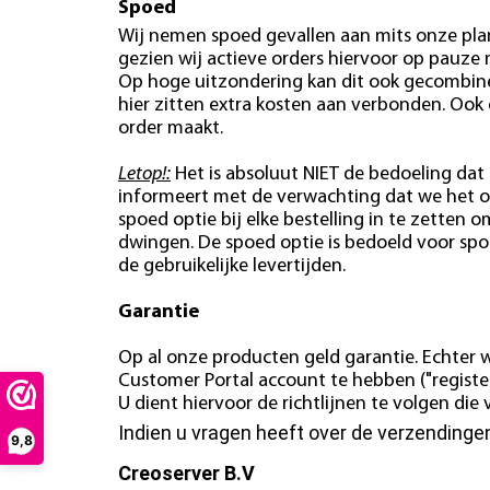
Spoed
Wij nemen spoed gevallen aan mits onze plan
gezien wij actieve orders hiervoor op pauze
Op hoge uitzondering kan dit ook gecombin
hier zitten extra kosten aan verbonden. Ook
order maakt.
Letop!:
Het is absoluut NIET de bedoeling dat 
informeert met de verwachting dat we het o
spoed optie bij elke bestelling in te zetten o
dwingen. De spoed optie is bedoeld voor spo
de gebruikelijke levertijden.
Garantie
Op al onze producten geld garantie. Echter w
Customer Portal account te hebben ("register
U dient hiervoor de richtlijnen te volgen di
Indien u vragen heeft over de verzending
9,8
Creoserver B.V