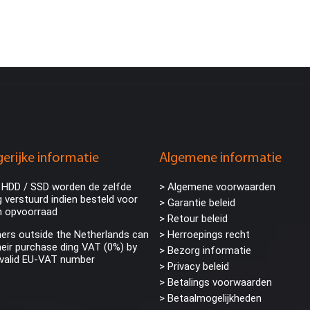
erijke informatie
Algemene informatie
 HDD / SSD worden de zelfde
> Algemene voorwaarden
 verstuurd indien besteld voor
> Garantie beleid
n opvoorraad
> Retour beleid
rs outside the Netherlands can
> Herroepings recht
eir purchase ding VAT (0%) by
> Bezorg informatie
 valid EU-VAT number
>
Privacy beleid
> Betalings voorwaarden
> Betaalmogelijkheden