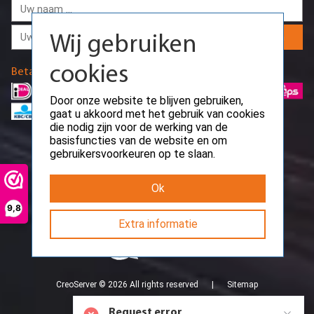
cookies
Door onze website te blijven gebruiken,
Aanmelden
gaat u akkoord met het gebruik van cookies
die nodig zijn voor de werking van de
basisfuncties van de website en om
Betaalmethodes
gebruikersvoorkeuren op te slaan.
Ok
9,8
Extra informatie
Request error
Path: /api/public/work-time
CreoServer © 2026 All rights reserved
Sitemap