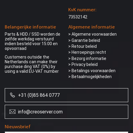
KvK nummer:
73532142
Belangerijke informatie
Algemene informatie
Parts & HDD / SSD worden de
> Algemene voorwaarden
zelfde werkdag verstuurd
> Garantie beleid
indien besteld voor 15:00 en
> Retour beleid
opvoorraad
> Herroepings recht
Customers outside the
> Bezorg informatie
Netherlands can make their
>
Privacy beleid
purchase ding VAT (0%) by
> Betalings voorwaarden
using a valid EU-VAT number
> Betaalmogelijkheden
+31 (0)85 864 0777
info@creoserver.com
Wij gebruiken
Nieuwsbrief