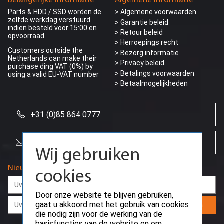
Belangerijke informatie
Algemene informatie
Parts & HDD / SSD worden de
> Algemene voorwaarden
zelfde werkdag verstuurd
> Garantie beleid
indien besteld voor 15:00 en
> Retour beleid
opvoorraad
> Herroepings recht
Customers outside the
> Bezorg informatie
Netherlands can make their
>
Privacy beleid
purchase ding VAT (0%) by
> Betalings voorwaarden
using a valid EU-VAT number
> Betaalmogelijkheden
+31 (0)85 864 0777
info@creoserver.com
Wij gebruiken
Nieuwsbrief
cookies
Door onze website te blijven gebruiken,
gaat u akkoord met het gebruik van cookies
Aanmelden
die nodig zijn voor de werking van de
basisfuncties van de website en om