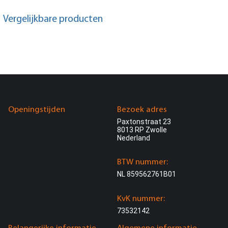
Vergelijkbare producten
Openingstijden
Bezoek adres
Paxtonstraat 23
8013 RP Zwolle
Nederland
BTW nummer:
NL 859562761B01
KvK nummer:
73532142