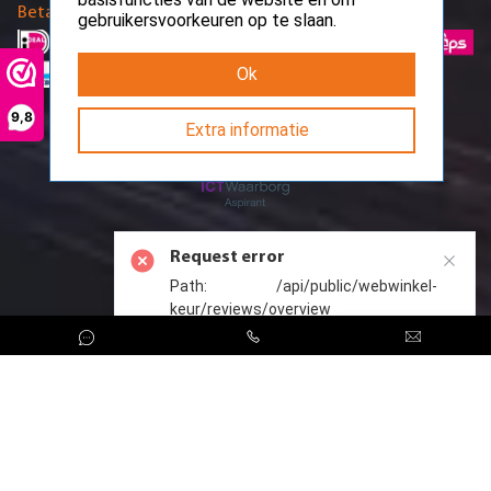
Betaalmethodes
gebruikersvoorkeuren op te slaan.
Ok
9,8
Extra informatie
Request error
Path: /api/public/webwinkel-
keur/reviews/overview
CreoServer © 2026 All rights reserved
Sitemap