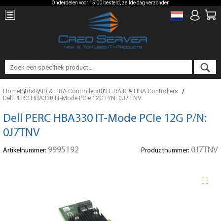
Onderdelen voor 15:00 besteld, zelfde dag verzonden
Home
Parts
RAID & HBA Controllers
DELL RAID & HBA Controllers
Dell PERC HBA330 IT-Mode PCIe 12G P/N: 0J7TNV
Dell PERC HBA330 IT-Mode PCIe 12G P/N:
0J7TNV
9995192
0J7TNV
Artikelnummer:
Productnummer: