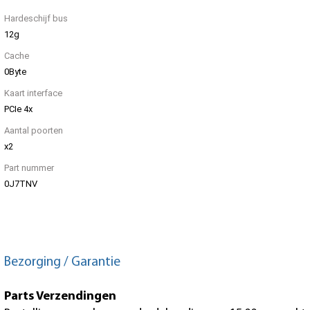
Hardeschijf bus
12g
Cache
0Byte
Kaart interface
PCIe 4x
Aantal poorten
x2
Part nummer
0J7TNV
Bezorging / Garantie
Parts Verzendingen