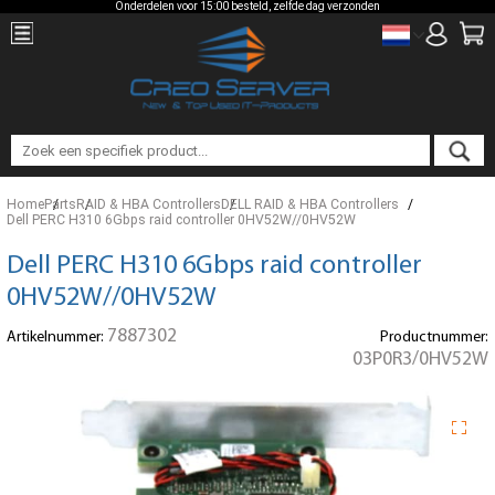
Onderdelen voor 15:00 besteld, zelfde dag verzonden
Home
Parts
RAID & HBA Controllers
DELL RAID & HBA Controllers
Dell PERC H310 6Gbps raid controller 0HV52W//0HV52W
Dell PERC H310 6Gbps raid controller
0HV52W//0HV52W
7887302
Artikelnummer:
Productnummer:
03P0R3/0HV52W