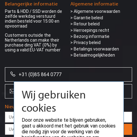
Belangerijke informatie
Algemene informatie
Parts & HDD / SSD worden de
> Algemene voorwaarden
zelfde werkdag verstuurd
> Garantie beleid
indien besteld voor 15:00 en
> Retour beleid
opvoorraad
> Herroepings recht
Customers outside the
> Bezorg informatie
Netherlands can make their
>
Privacy beleid
purchase ding VAT (0%) by
> Betalings voorwaarden
using a valid EU-VAT number
> Betaalmogelijkheden
+31 (0)85 864 0777
info@creoserver.com
Wij gebruiken
cookies
Nieuwsbrief
Door onze website te blijven gebruiken,
gaat u akkoord met het gebruik van cookies
Aanmelden
die nodig zijn voor de werking van de