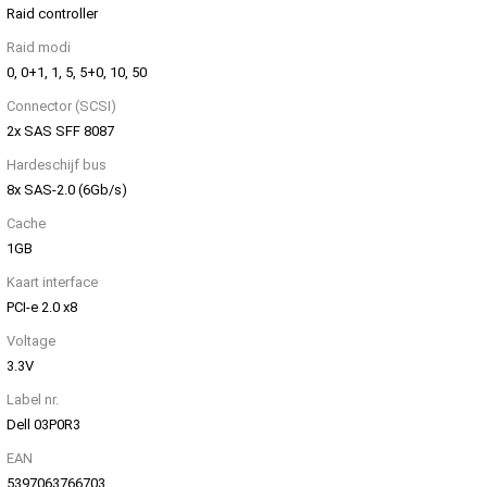
Raid controller
Raid modi
0, 0+1, 1, 5, 5+0, 10, 50
Connector (SCSI)
2x SAS SFF 8087
Hardeschijf bus
8x SAS-2.0 (6Gb/s)
Cache
1GB
Kaart interface
PCI-e 2.0 x8
Voltage
3.3V
Label nr.
Dell 03P0R3
EAN
5397063766703