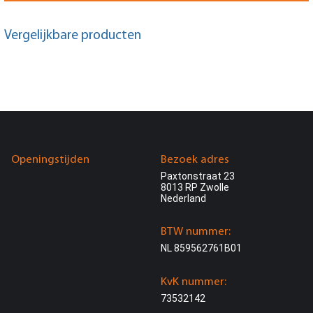
Vergelijkbare producten
Openingstijden
Bezoek adres
Paxtonstraat 23
8013 RP Zwolle
Nederland
BTW nummer:
NL 859562761B01
KvK nummer:
73532142