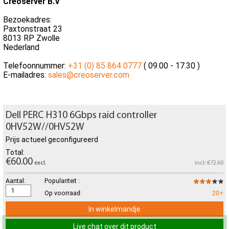
Creoserver B.V
Bezoekadres:
Paxtonstraat 23
8013 RP Zwolle
Nederland
Telefoonnummer:
+31 (0) 85 864 0777
( 09.00 - 17.30 )
E-mailadres:
sales@creoserver.com
Dell PERC H310 6Gbps raid controller
0HV52W//0HV52W
Prijs actueel geconfigureerd
Total:
€60.00
excl.
incl: €72.60
Aantal:
Populariteit :
Op voorraad:
20+
In winkelmandje
Live chat over dit product