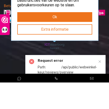
basisfuncties van de website en om
gebruikersvoorkeuren op te slaan.
Betaalmethodes
Ok
Extra informatie
9,8
Request error
Path: /api/public/webwinkel-
keur/reviews/overview
CreoServer © 2026 All rights reserved
Sitemap