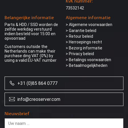
KvK nummer:
73532142
Belangerijke informatie
Algemene informatie
Parts & HDD / SSD worden de
> Algemene voorwaarden
zelfde werkdag verstuurd
> Garantie beleid
indien besteld voor 15:00 en
> Retour beleid
opvoorraad
> Herroepings recht
Customers outside the
> Bezorg informatie
Netherlands can make their
>
Privacy beleid
purchase ding VAT (0%) by
> Betalings voorwaarden
using a valid EU-VAT number
> Betaalmogelijkheden
+31 (0)85 864 0777
info@creoserver.com
Nieuwsbrief