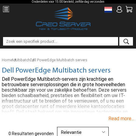
Onderdelen voor 15:00 besteld, zelfde dag verzonden
Home
Multibatch
Dell PowerEdge Multibatch servers
Dell PowerEdge Multibatch servers
Dell PowerEdge Multibatch-servers zijn krachtige en
betrouwbare serveroplossingen die in grote hoeveelheden
beschikbaar zijn voor uw zakelijke behoeften. Deze servers
bieden schaalbaarheid, prestaties en flexibiliteit om uw IT-
infrastructuur uit te breiden of te vernieuwen, of u nu een
groot datacenter runt of meerdere kleine kantoorlocaties
heeft. Dell staat bekend om zijn innovatieve technologie en
uitstekende support, en met PowerEdge Multibatch-servers
Read more...
kunt u profiteren van deze voordelen in grootschalige
implementaties. Of u nu rackmount-servers, blade-servers of
tower-servers nodig heeft, Dell PowerEdge Multibatch heeft
0 Resultaten gevonden