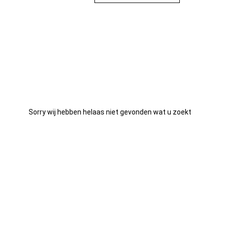
de juiste oplossing om aan uw eisen te voldoen. Kies voor
betrouwbaarheid en prestaties met Dell PowerEdge
Multibatch-servers.
Sorry wij hebben helaas niet gevonden wat u zoekt