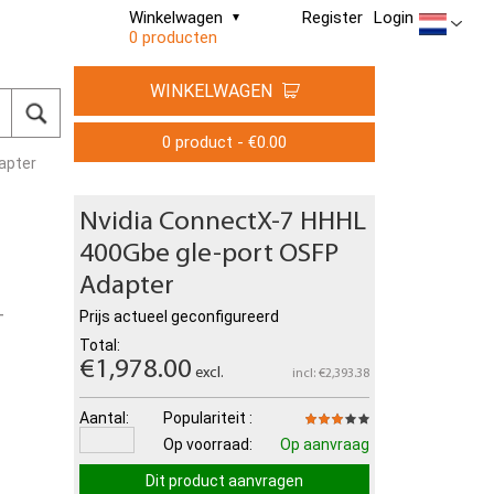
Winkelwagen
Register
Login
0 producten
WINKELWAGEN
0 product - €0.00
apter
Nvidia ConnectX-7 HHHL
400Gbe gle-port OSFP
Adapter
Prijs actueel geconfigureerd
T
Total:
€1,978.00
excl.
incl: €2,393.38
Aantal:
Populariteit :
Op voorraad:
Op aanvraag
Dit product aanvragen