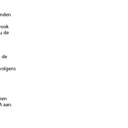
onden
Oook
u de
m de
 volgens
 een
A aan.