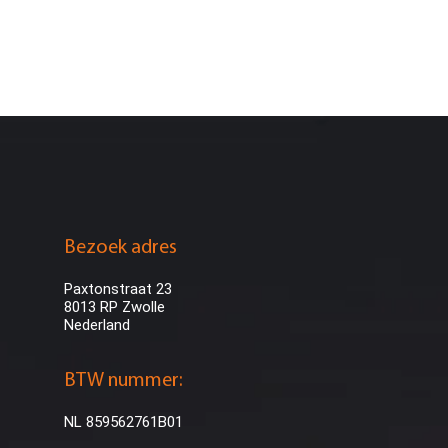
Bezoek adres
Paxtonstraat 23
8013 RP Zwolle
Nederland
BTW nummer:
NL 859562761B01