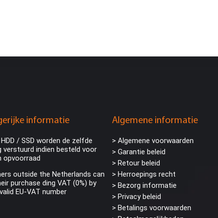
erijke informatie
Algemene informatie
 HDD / SSD worden de zelfde
> Algemene voorwaarden
 verstuurd indien besteld voor
> Garantie beleid
n opvoorraad
> Retour beleid
rs outside the Netherlands can
> Herroepings recht
eir purchase ding VAT (0%) by
> Bezorg informatie
 valid EU-VAT number
>
Privacy beleid
> Betalings voorwaarden