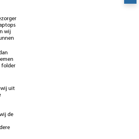
ezorger
laptops
n wij
kunnen
 dan
blemen
 folder
wij uit
e
wij de
ndere