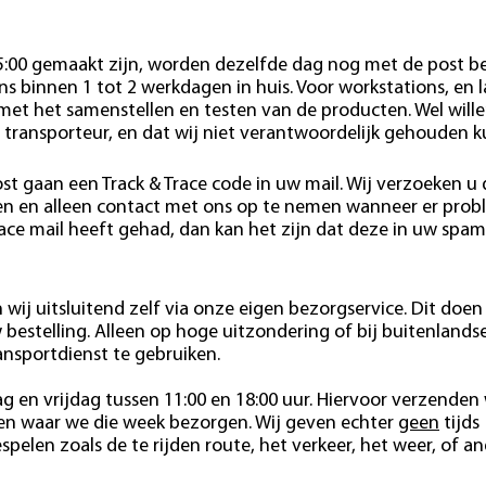
15:00 gemaakt zijn, worden dezelfde dag nog met de post b
s binnen 1 tot 2 werkdagen in huis. Voor workstations, en 
 met het samenstellen en testen van de producten. Wel wille
 transporteur, en dat wij niet verantwoordelijk gehouden 
st gaan een Track & Trace code in uw mail. Wij verzoeken u
den en alleen contact met ons op te nemen wanneer er pro
race mail heeft gehad, dan kan het zijn dat deze in uw spam
wij uitsluitend zelf via onze eigen bezorgservice. Dit doen 
estelling. Alleen op hoge uitzondering of bij buitenlands
ansportdienst te gebruiken.
 en vrijdag tussen 11:00 en 18:00 uur. Hiervoor verzenden 
ten waar we die week bezorgen. Wij geven echter
geen
tijds
pelen zoals de te rijden route, het verkeer, het weer, of a