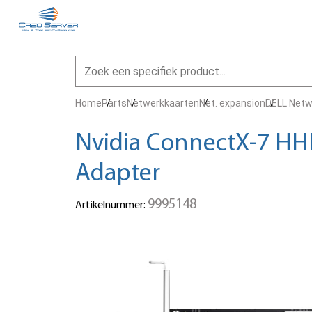
Home
Parts
Netwerkkaarten
Net. expansion
DELL Netw
Nvidia ConnectX-7 HH
Adapter
9995148
Artikelnummer: