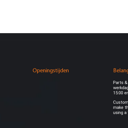
Openingstijden
Belang
Parts &
werkdag
15:00 e
Custome
make th
using a