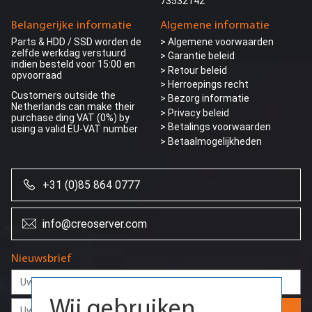
73532142
Belangerijke informatie
Algemene informatie
Parts & HDD / SSD worden de
> Algemene voorwaarden
zelfde werkdag verstuurd
> Garantie beleid
indien besteld voor 15:00 en
> Retour beleid
opvoorraad
> Herroepings recht
Customers outside the
> Bezorg informatie
Netherlands can make their
>
Privacy beleid
purchase ding VAT (0%) by
> Betalings voorwaarden
using a valid EU-VAT number
> Betaalmogelijkheden
+31 (0)85 864 0777
info@creoserver.com
Wij gebruiken
Nieuwsbrief
cookies
Door onze website te blijven gebruiken,
gaat u akkoord met het gebruik van cookies
Aanmelden