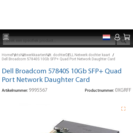
Onderdelen voor 15:00 besteld, zelfde dag verzonden
Home
Parts
Netwerkkaarten
Net. dochter
DELL Netwerk dochter kaart
Dell Broadcom 57840S 10Gb SFP+ Quad Port Network Daughter Card
Dell Broadcom 57840S 10Gb SFP+ Quad
Port Network Daughter Card
9995567
0XGRFF
Artikelnummer:
Productnummer: