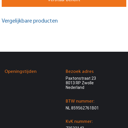
Vergelijkbare producten
Openingstijden
Bezoek adres
Paxtonstraat 23
8013 RP Zwolle
Nederland
BTW nummer:
NL 859562761B01
KvK nummer: