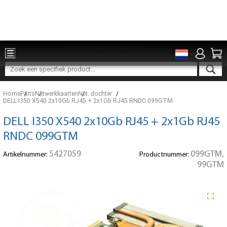
Onderdelen voor 15:00 besteld, zelfde dag verzonden
Home
Parts
Netwerkkaarten
Net. dochter
DELL I350 X540 2x10Gb RJ45 + 2x1Gb RJ45 RNDC 099GTM
DELL I350 X540 2x10Gb RJ45 + 2x1Gb RJ45
RNDC 099GTM
5427059
099GTM,
Artikelnummer:
Productnummer:
99GTM