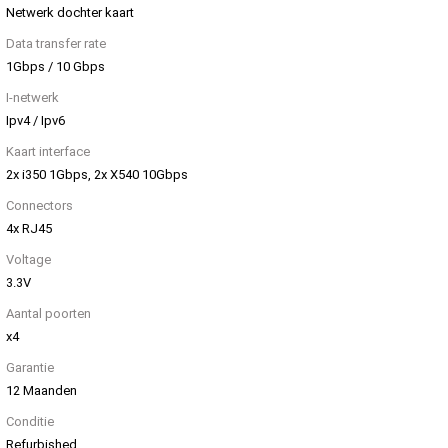
Netwerk dochter kaart
Data transfer rate
1Gbps / 10 Gbps
I-netwerk
Ipv4 / Ipv6
Kaart interface
2x i350 1Gbps, 2x X540 10Gbps
Connectors
4x RJ45
Voltage
3.3V
Aantal poorten
x4
Garantie
12 Maanden
Conditie
Refurbished