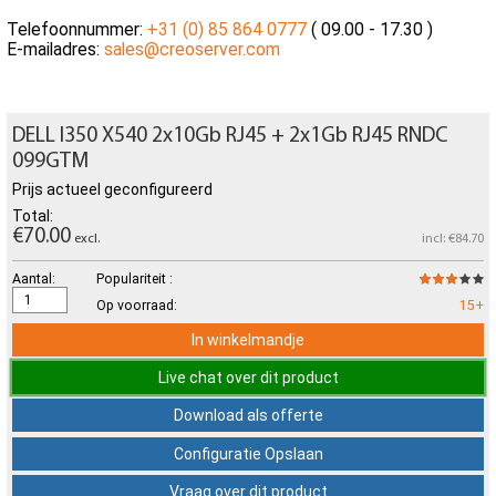
Telefoonnummer:
+31 (0) 85 864 0777
( 09.00 - 17.30 )
E-mailadres:
sales@creoserver.com
DELL I350 X540 2x10Gb RJ45 + 2x1Gb RJ45 RNDC
099GTM
Prijs actueel geconfigureerd
Total:
€70.00
excl.
incl: €84.70
Aantal:
Populariteit :
Op voorraad:
15+
In winkelmandje
Live chat over dit product
Download als offerte
Configuratie Opslaan
Vraag over dit product