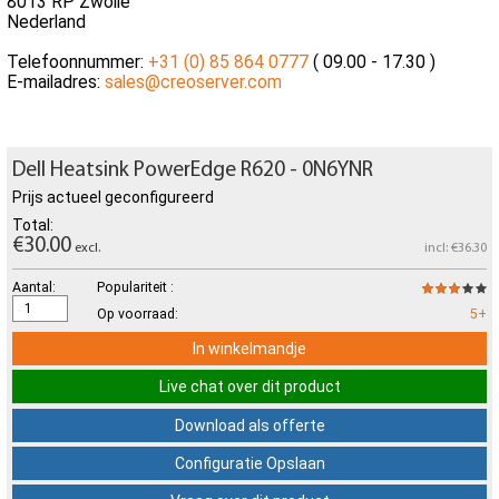
8013 RP Zwolle
Nederland
Telefoonnummer:
+31 (0) 85 864 0777
( 09.00 - 17.30 )
E-mailadres:
sales@creoserver.com
Dell Heatsink PowerEdge R620 - 0N6YNR
Prijs actueel geconfigureerd
Total:
€30.00
excl.
incl: €36.30
Aantal:
Populariteit :
Op voorraad:
5+
In winkelmandje
Live chat over dit product
Download als offerte
Configuratie Opslaan