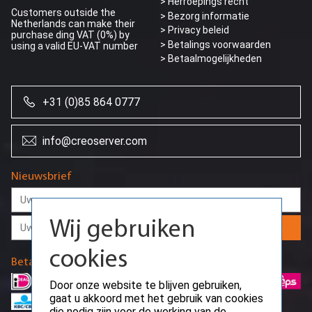
> Herroepings recht
Customers outside the
> Bezorg informatie
Netherlands can make their
>
Privacy beleid
purchase ding VAT (0%) by
> Betalings voorwaarden
using a valid EU-VAT number
> Betaalmogelijkheden
+31 (0)85 864 0777
info@creoserver.com
Wij gebruiken
Nieuwsbrief
cookies
Door onze website te blijven gebruiken,
Aanmelden
gaat u akkoord met het gebruik van cookies
die nodig zijn voor de werking van de
basisfuncties van de website en om
Betaalmethodes
gebruikersvoorkeuren op te slaan.
Ok