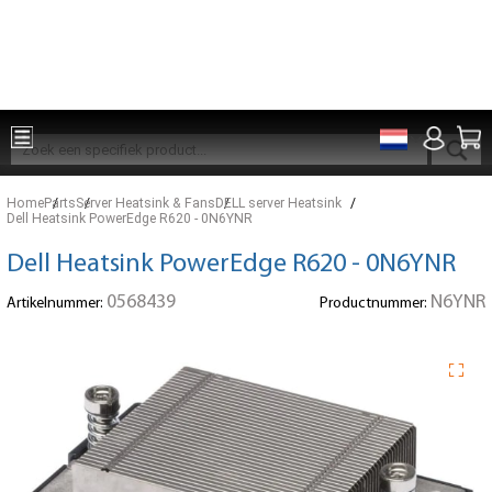
Onderdelen voor 15:00 besteld, zelfde dag verzonden
Home
Parts
Server Heatsink & Fans
DELL server Heatsink
Dell Heatsink PowerEdge R620 - 0N6YNR
Dell Heatsink PowerEdge R620 - 0N6YNR
0568439
N6YNR
Artikelnummer:
Productnummer: