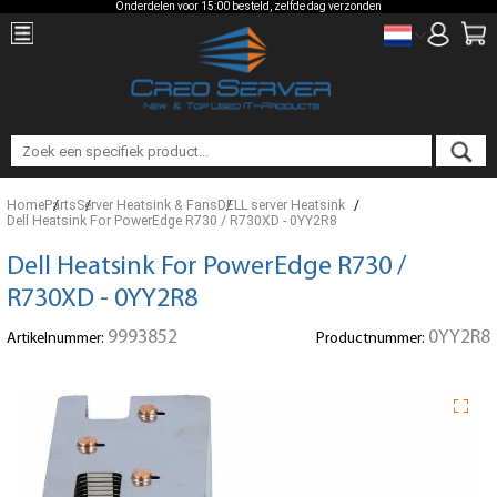
Onderdelen voor 15:00 besteld, zelfde dag verzonden
Home
Parts
Server Heatsink & Fans
DELL server Heatsink
Dell Heatsink For PowerEdge R730 / R730XD - 0YY2R8
Dell Heatsink For PowerEdge R730 /
R730XD - 0YY2R8
9993852
0YY2R8
Artikelnummer:
Productnummer: