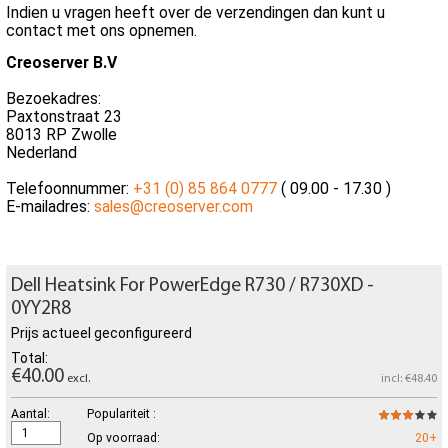
Indien u vragen heeft over de verzendingen dan kunt u
contact met ons opnemen.
Creoserver B.V
Bezoekadres:
Paxtonstraat 23
8013 RP Zwolle
Nederland
Telefoonnummer:
+31 (0) 85 864 0777
( 09.00 - 17.30 )
E-mailadres:
sales@creoserver.com
Dell Heatsink For PowerEdge R730 / R730XD -
0YY2R8
Prijs actueel geconfigureerd
Total:
€40.00
excl.
incl: €48.40
Aantal:
Populariteit :
Op voorraad:
20+