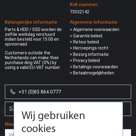
KvK nummer:
73532142
Belangerijke informatie
Algemene informatie
Parts & HDD / SSD worden de
> Algemene voorwaarden
zelfde werkdag verstuurd
> Garantie beleid
indien besteld voor 15:00 en
> Retour beleid
opvoorraad
> Herroepings recht
Customers outside the
> Bezorg informatie
Netherlands can make their
>
Privacy beleid
purchase ding VAT (0%) by
> Betalings voorwaarden
using a valid EU-VAT number
> Betaalmogelijkheden
+31 (0)85 864 0777
info@creoserver.com
Wij gebruiken
Nieuwsbrief
cookies