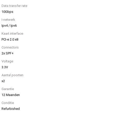
Data transfer rate
10Gbps
I-netwerk
Ipv4 / Ipv6
Kaart interface
PCI-e 2.0 x8
Connectors
2x SPF+
Voltage
3.3V
Aantal poorten
x2
Garantie
12 Maanden
Conditie
Refurbished