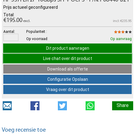
Prijs actueel geconfigureerd
Total:
€195.00
excl.
incl: €235.95
Aantal:
Populariteit :
Op voorraad:
Op aanvraag
Dit product aanvragen
Live chat over dit product
Download als offerte
Configuratie Opslaan
Vraag over dit product
Share
Voeg recensie toe