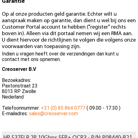
Garantie
Op al onze producten geld garantie. Echter wilt u
aanspraak maken op garantie, dan dient u wel bij ons een
Customer Portal account te hebben ("register" rechts
boven in). Alleen via dit portaal nemen wij een RMA aan.
U dient hiervoor de richtlijnen te volgen die volgens onze
voorwaarden van toepassing zijn.
Indien u vragen heeft over de verzendingen dan kunt u
contact met ons opnemen.
Creoserver B.V
Bezoekadres:
Paxtonstraat 23
8013 RP Zwolle
Nederland
Telefoonnummer:
+31 (0) 85 864 0777
( 09.00 - 17.30 )
E-mailadres:
sales@creoserver.com
HP 537FLR 2P 10Gbps SFP+ OCP3 - P/N: P08440-B21