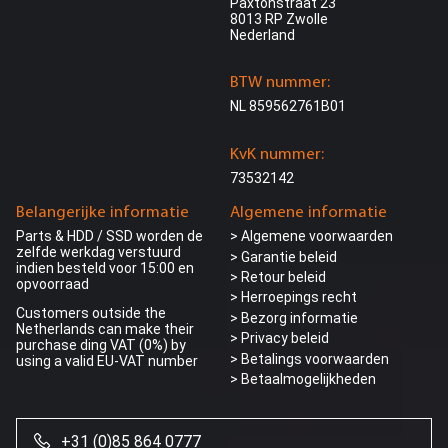
Paxtonstraat 23
8013 RP Zwolle
Nederland
BTW nummer:
NL 859562761B01
KvK nummer:
73532142
Belangerijke informatie
Algemene informatie
Parts & HDD / SSD worden de
> Algemene voorwaarden
zelfde werkdag verstuurd
> Garantie beleid
indien besteld voor 15:00 en
> Retour beleid
opvoorraad
> Herroepings recht
Customers outside the
> Bezorg informatie
Netherlands can make their
>
Privacy beleid
purchase ding VAT (0%) by
> Betalings voorwaarden
using a valid EU-VAT number
> Betaalmogelijkheden
+31 (0)85 864 0777