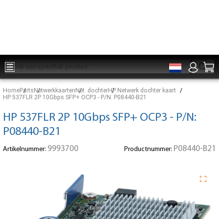
Onderdelen voor 15:00 besteld, zelfde dag verzonden
Home
Parts
Netwerkkaarten
Net. dochter
HP Netwerk dochter kaart
HP 537FLR 2P 10Gbps SFP+ OCP3 - P/N: P08440-B21
HP 537FLR 2P 10Gbps SFP+ OCP3 - P/N:
P08440-B21
9993700
P08440-B21
Artikelnummer:
Productnummer: