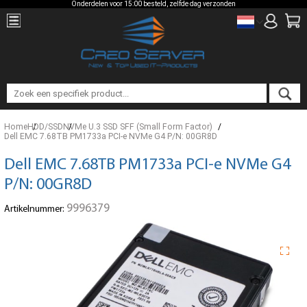
Onderdelen voor 15:00 besteld, zelfde dag verzonden
Home
HDD/SSD
NVMe U.3 SSD SFF (Small Form Factor)
Dell EMC 7.68TB PM1733a PCI-e NVMe G4 P/N: 00GR8D
Dell EMC 7.68TB PM1733a PCI-e NVMe G4
P/N: 00GR8D
9996379
Artikelnummer: