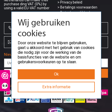
Netherlands can make their
>
Privacy beleid
purchase ding VAT (0%) by
> Betalings voorwaarden
using a valid EU-VAT number
> Betaalmogelijkheden
Wij gebruiken
+31 (0)85 864 0777
cookies
info@creoserver.com
Door onze website te blijven gebruiken,
gaat u akkoord met het gebruik van cookies
die nodig zijn voor de werking van de
Nieuwsbrief
basisfuncties van de website en om
gebruikersvoorkeuren op te slaan.
Aanmelden
Ok
Betaalmethodes
9,8
Extra informatie