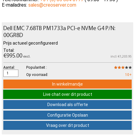
E-mailadres:
sales@creoserver.com
Dell EMC 7.68TB PM1733a PCI-e NVMe G4 P/N:
00GR8D
Prijs actueel geconfigureerd
Total:
€995.00
excl.
incl: €1,203.95
Aantal:
Populariteit :
Op voorraad:
10+
In winkelmandje
Live chat over dit product
Download als offerte
Configuratie Opslaan
Vraag over dit product