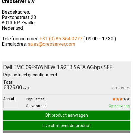
Creoserver B.V
Bezoekadres:
Paxtonstraat 23
8013 RP Zwolle
Nederland
Telefoonnummer:
+31 (0) 85 864 0777
( 09.00 - 17.30 )
E-mailadres:
sales@creoserver.com
Dell EMC 09F9Y6 NEW 1.92TB SATA 6Gbps SFF
Prijs actueel geconfigureerd
Total:
€325.00
excl.
incl: €393.25
Aantal:
Populariteit :
Op voorraad:
Op aanvraag
Dit product aanvragen
Live chat over dit product