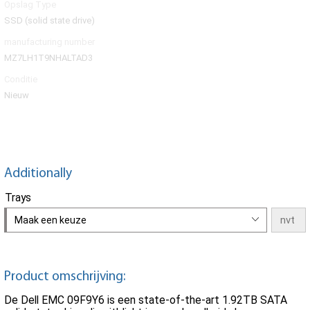
Opslag Type
SSD (solid state drive)
manufacturing number
MZ7LH1T9NHALTAD3
Conditie
Nieuw
Additionally
Trays
Maak een keuze
Product omschrijving:
De Dell EMC 09F9Y6 is een state-of-the-art 1.92TB SATA