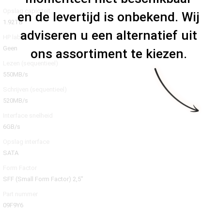
Opslag capiciteit
en de levertijd is onbekend. Wij
1.92TB
adviseren u een alternatief uit
HP label
Geen
ons assortiment te kiezen.
Lezen (sequentieel)
550MB/s
Schrijven (sequentieel)
520MB/s
Interface snelheid
6GB/s
Opslag interface
SATA
Form Factor
SFF (Small Form Factor) 2,5"
Part nummer
09F9Y6