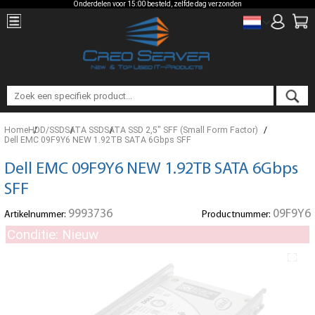
Onderdelen voor 15:00 besteld, zelfde dag verzonden
Home
HDD/SSD
SATA SSD
SATA SSD 2,5" SFF (Small Form Factor)
Dell EMC 09F9Y6 NEW 1.92TB SATA 6Gbps SFF
Dell EMC 09F9Y6 NEW 1.92TB SATA 6Gbps
SFF
9993736
09F9Y6
Artikelnummer:
Productnummer:
Conditie: Nieuw