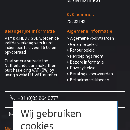
NL 859562761B01
KvK nummer:
73532142
Belangerijke informatie
Algemene informatie
Parts & HDD / SSD worden de
> Algemene voorwaarden
zelfde werkdag verstuurd
> Garantie beleid
indien besteld voor 15:00 en
> Retour beleid
opvoorraad
> Herroepings recht
Customers outside the
> Bezorg informatie
Netherlands can make their
>
Privacy beleid
purchase ding VAT (0%) by
> Betalings voorwaarden
using a valid EU-VAT number
> Betaalmogelijkheden
+31 (0)85 864 0777
Wij gebruiken
info@creoserver.com
cookies
Nieuwsbrief