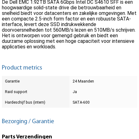
De Dell EMC 1.92TB SATA 6Gbps Intel DC S4610 SFF is een
hoogwaardige solid-state drive die betrouwbaarheid en
snelheid biedt voor datacenters en zakelijke omgevingen. Met
een compacte 2.5-inch form factor en een robuuste SATA-
interface, levert deze SSD indrukwekkende
doorvoersnelheden tot 560MB/s lezen en 510MB/s schrijven.
Het is ontworpen voor gemengd gebruik en biedt een
duurzame oplossing met een hoge capaciteit voor intensieve
applicaties en workloads.
Product metrics
Garantie
24 Maanden
Raid support
Ja
Hardeschijf bus (intern)
SATA-600
Bezorging / Garantie
Parts Verzendingen