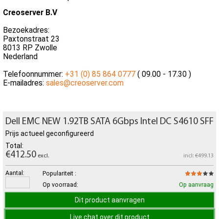
Creoserver B.V
Bezoekadres:
Paxtonstraat 23
8013 RP Zwolle
Nederland
Telefoonnummer:
+31 (0) 85 864 0777
( 09.00 - 17.30 )
E-mailadres:
sales@creoserver.com
Dell EMC NEW 1.92TB SATA 6Gbps Intel DC S4610 SFF
Prijs actueel geconfigureerd
Total:
€412.50
excl.
incl: €499.13
Aantal:
Populariteit :
Op voorraad:
Op aanvraag
Dit product aanvragen
Live chat over dit product