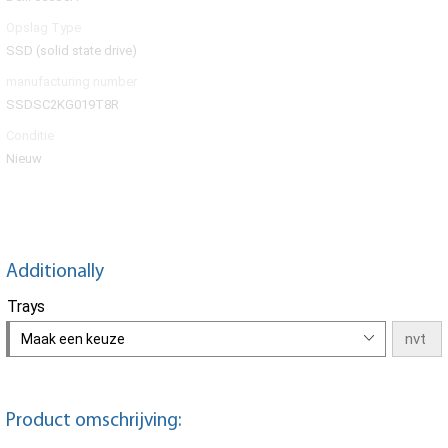
Opslag Type
SSD (solid state drive)
manufacturing number
SSDSC2KG019T8R
Conditie
Nieuw
Additionally
Trays
Maak een keuze
Product omschrijving: