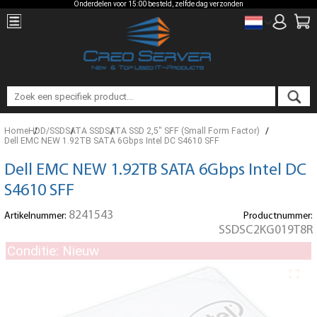
Onderdelen voor 15:00 besteld, zelfde dag verzonden
Home
HDD/SSD
SATA SSD
SATA SSD 2,5" SFF (Small Form Factor)
Dell EMC NEW 1.92TB SATA 6Gbps Intel DC S4610 SFF
Dell EMC NEW 1.92TB SATA 6Gbps Intel DC
S4610 SFF
8241543
Artikelnummer:
Productnummer:
SSDSC2KG019T8R
Conditie: Nieuw