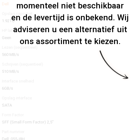
momenteel niet beschikbaar
Dell
Opslag capiciteit
en de levertijd is onbekend. Wij
1.92TB
adviseren u een alternatief uit
HP label
Geen
ons assortiment te kiezen.
Lezen (sequentieel)
560 MB/s
Schrijven (sequentieel)
510 MB/s
Interface snelheid
6GB/s
Opslag interface
SATA
Form Factor
SFF (Small Form Factor) 2,5"
Part nummer
Dell: 055J8H