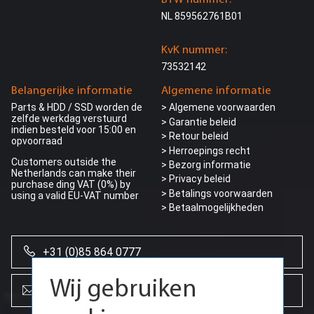
NL 859562761B01
KvK nummer:
73532142
Belangerijke informatie
Algemene informatie
Parts & HDD / SSD worden de
> Algemene voorwaarden
zelfde werkdag verstuurd
> Garantie beleid
indien besteld voor 15:00 en
> Retour beleid
opvoorraad
> Herroepings recht
Customers outside the
> Bezorg informatie
Netherlands can make their
>
Privacy beleid
purchase ding VAT (0%) by
> Betalings voorwaarden
using a valid EU-VAT number
> Betaalmogelijkheden
+31 (0)85 864 0777
Wij gebruiken
info@creoserver.com