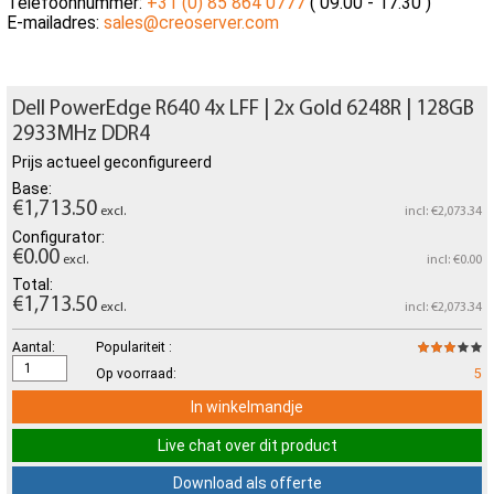
Telefoonnummer:
+31 (0) 85 864 0777
( 09.00 - 17.30 )
E-mailadres:
sales@creoserver.com
Dell PowerEdge R640 4x LFF | 2x Gold 6248R | 128GB
2933MHz DDR4
Prijs actueel geconfigureerd
Base:
€1,713.50
excl.
incl: €2,073.34
Configurator:
€0.00
excl.
incl: €0.00
Total:
€1,713.50
excl.
incl: €2,073.34
Aantal:
Populariteit :
Op voorraad:
5
In winkelmandje
Live chat over dit product
Download als offerte