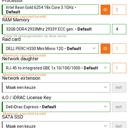
Processor
Intel Xeon Gold 6254 18x Core 3.1GHz
-
Default
Maximum capiciteit bereikt!
RAM Memory
32GB DDR4 2933Mhz 2933Y ECC gen.
- Default
Totaal 24 geheugensloten op deze server
Raid card
DELL PERC H330 Mini Mono 12G
- Default
Maximum capiciteit bereikt!
Network daughter
RJ-45 to integrated GBE 1x 10/100/1000
- Default
Maximum capiciteit bereikt!
Network extension
Maak een keuze
iLO / iDRAC License Key
Dell iDrac Express
- Default
Maximum capiciteit bereikt!
SATA SSD
Maak een keuze