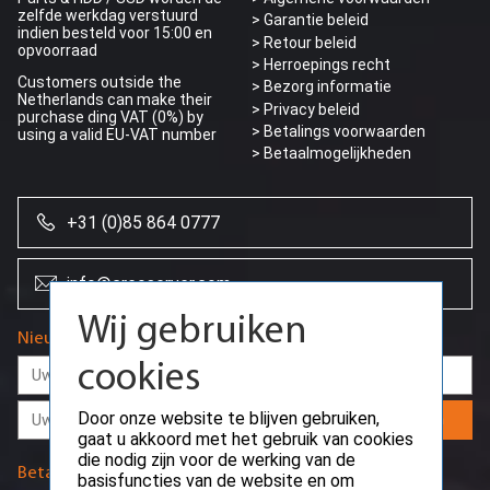
zelfde werkdag verstuurd
> Garantie beleid
indien besteld voor 15:00 en
> Retour beleid
opvoorraad
> Herroepings recht
Customers outside the
> Bezorg informatie
Netherlands can make their
>
Privacy beleid
purchase ding VAT (0%) by
> Betalings voorwaarden
using a valid EU-VAT number
> Betaalmogelijkheden
+31 (0)85 864 0777
Wij gebruiken
cookies
info@creoserver.com
Door onze website te blijven gebruiken,
Nieuwsbrief
gaat u akkoord met het gebruik van cookies
die nodig zijn voor de werking van de
basisfuncties van de website en om
gebruikersvoorkeuren op te slaan.
Aanmelden
Ok
Betaalmethodes