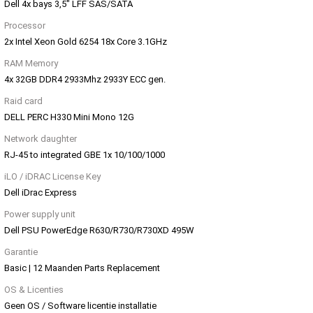
Dell 4x bays 3,5" LFF SAS/SATA
Processor
2x Intel Xeon Gold 6254 18x Core 3.1GHz
RAM Memory
4x 32GB DDR4 2933Mhz 2933Y ECC gen.
Raid card
DELL PERC H330 Mini Mono 12G
Network daughter
RJ-45 to integrated GBE 1x 10/100/1000
iLO / iDRAC License Key
Dell iDrac Express
Power supply unit
Dell PSU PowerEdge R630/R730/R730XD 495W
Garantie
Basic | 12 Maanden Parts Replacement
OS & Licenties
Geen OS / Software licentie installatie