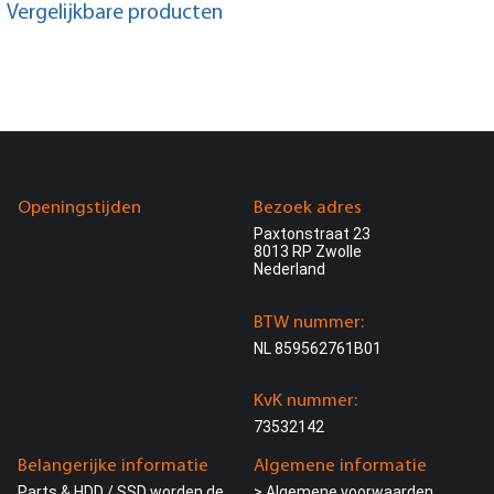
Vergelijkbare producten
Openingstijden
Bezoek adres
Paxtonstraat 23
8013 RP Zwolle
Nederland
BTW nummer:
NL 859562761B01
KvK nummer:
73532142
Belangerijke informatie
Algemene informatie
Parts & HDD / SSD worden de
> Algemene voorwaarden