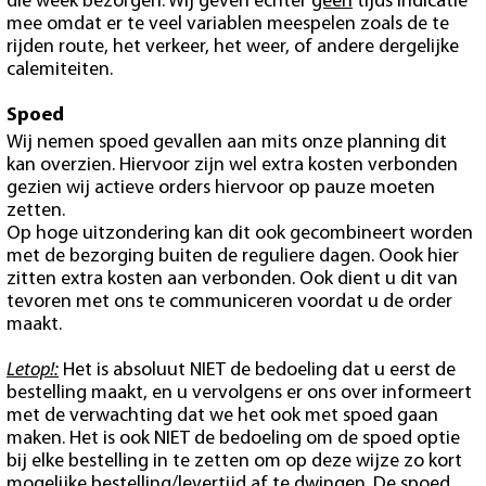
die week bezorgen. Wij geven echter
geen
tijds indicatie
mee omdat er te veel variablen meespelen zoals de te
rijden route, het verkeer, het weer, of andere dergelijke
calemiteiten.
Spoed
Wij nemen spoed gevallen aan mits onze planning dit
kan overzien. Hiervoor zijn wel extra kosten verbonden
gezien wij actieve orders hiervoor op pauze moeten
zetten.
Op hoge uitzondering kan dit ook gecombineert worden
met de bezorging buiten de reguliere dagen. Oook hier
zitten extra kosten aan verbonden. Ook dient u dit van
tevoren met ons te communiceren voordat u de order
maakt.
Letop!:
Het is absoluut NIET de bedoeling dat u eerst de
bestelling maakt, en u vervolgens er ons over informeert
met de verwachting dat we het ook met spoed gaan
maken. Het is ook NIET de bedoeling om de spoed optie
bij elke bestelling in te zetten om op deze wijze zo kort
mogelijke bestelling/levertijd af te dwingen. De spoed