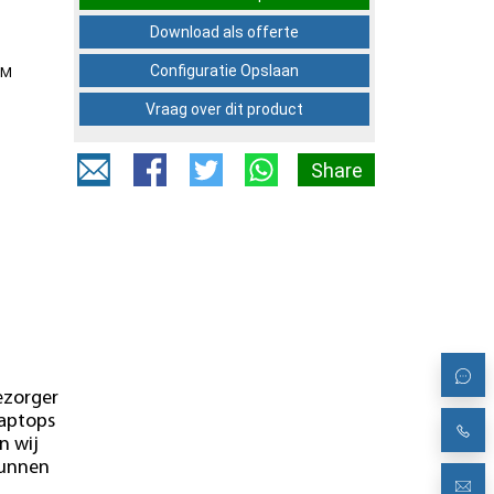
Download als offerte
Configuratie Opslaan
OM
Vraag over dit product
Share
ezorger
laptops
n wij
kunnen