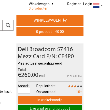
Winkelwagen
Register
Login
0 producten
WINKELWAGEN
0 product - €0.00
Dell Broadcom 57416
Mezz Card P/N: CF4P0
Prijs actueel geconfigureerd
Total:
€260.00
excl.
incl: €314.60
Aantal:
Populariteit :
er kaart
Op voorraad:
10+
In winkelmandje
+
Live chat over dit product