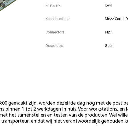
I-netwerk
Ipv4
Kaart interface
Mezz Card L
Connectors
sfp+
Draadloos
Geen
Aantal poorten
x2
Garantie
12mnd
Conditie
Refurbished
15:00 gemaakt zijn, worden dezelfde dag nog met de post b
s binnen 1 tot 2 werkdagen in huis. Voor workstations, en 
 met het samenstellen en testen van de producten. Wel wille
 transporteur, en dat wij niet verantwoordelijk gehouden 