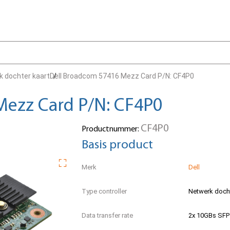
k dochter kaart
Dell Broadcom 57416 Mezz Card P/N: CF4P0
Mezz Card P/N: CF4P0
CF4P0
Productnummer:
Basis product
Merk
Dell
Type controller
Netwerk docht
Data transfer rate
2x 10GBs SFP