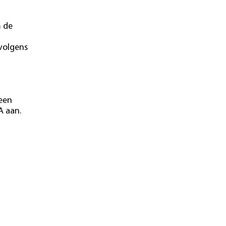
m de
 volgens
 een
A aan.