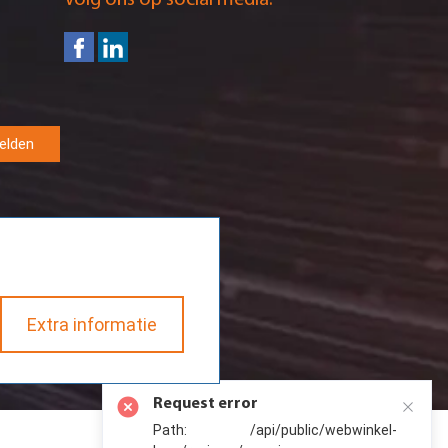
Volg ons op social media:
elden
Extra informatie
Request error
Path: /api/public/webwinkel-