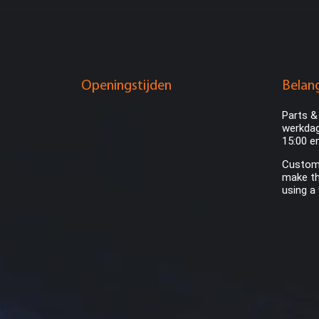
Openingstijden
Belang
Parts &
werkdag
15:00 e
Custome
make th
using a