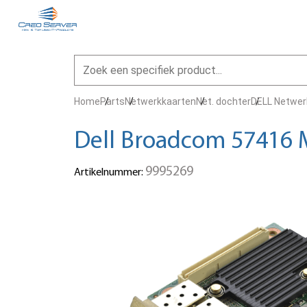
Home
Parts
Netwerkkaarten
Net. dochter
DELL Netwer
Dell Broadcom 57416 
9995269
Artikelnummer: