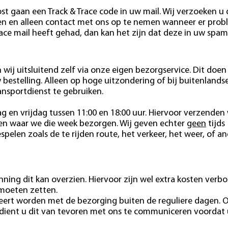
st gaan een Track & Trace code in uw mail. Wij verzoeken u
den en alleen contact met ons op te nemen wanneer er pro
race mail heeft gehad, dan kan het zijn dat deze in uw spam
wij uitsluitend zelf via onze eigen bezorgservice. Dit doen 
estelling. Alleen op hoge uitzondering of bij buitenlands
ansportdienst te gebruiken.
 en vrijdag tussen 11:00 en 18:00 uur. Hiervoor verzenden 
ten waar we die week bezorgen. Wij geven echter
geen
tijds
pelen zoals de te rijden route, het verkeer, het weer, of a
ning dit kan overzien. Hiervoor zijn wel extra kosten verb
 moeten zetten.
eert worden met de bezorging buiten de reguliere dagen. 
 dient u dit van tevoren met ons te communiceren voordat 