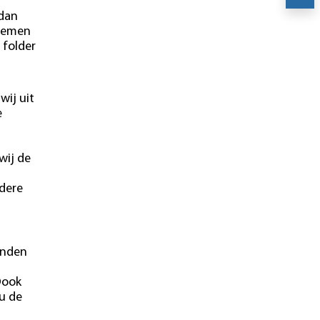
 dan
blemen
 folder
wij uit
e
wij de
ndere
onden
Oook
u de