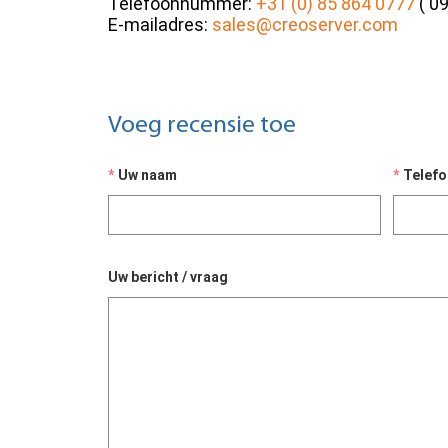
Telefoonnummer:
+31 (0) 85 864 0777
( 09
E-mailadres:
sales@creoserver.com
Voeg recensie toe
Uw naam
Telef
Uw bericht / vraag