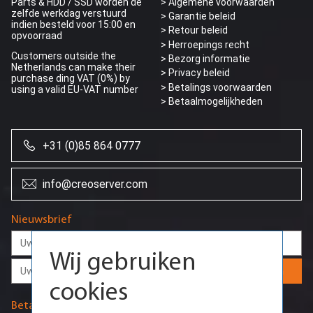
Parts & HDD / SSD worden de
> Algemene voorwaarden
zelfde werkdag verstuurd
> Garantie beleid
indien besteld voor 15:00 en
> Retour beleid
opvoorraad
> Herroepings recht
Customers outside the
> Bezorg informatie
Netherlands can make their
>
Privacy beleid
purchase ding VAT (0%) by
> Betalings voorwaarden
using a valid EU-VAT number
> Betaalmogelijkheden
+31 (0)85 864 0777
Wij gebruiken
info@creoserver.com
cookies
Nieuwsbrief
Door onze website te blijven gebruiken,
gaat u akkoord met het gebruik van cookies
die nodig zijn voor de werking van de
Aanmelden
basisfuncties van de website en om
gebruikersvoorkeuren op te slaan.
Betaalmethodes