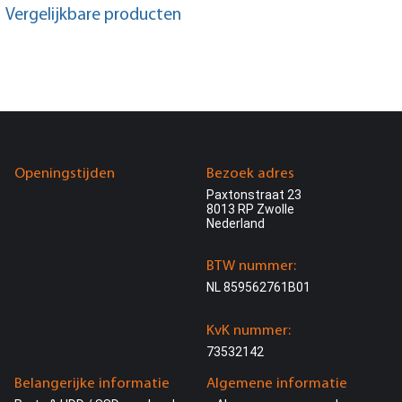
Vergelijkbare producten
Openingstijden
Bezoek adres
Paxtonstraat 23
8013 RP Zwolle
Nederland
BTW nummer:
NL 859562761B01
KvK nummer:
73532142
Belangerijke informatie
Algemene informatie