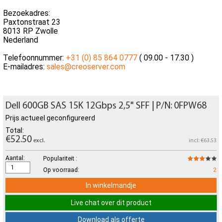
Bezoekadres:
Paxtonstraat 23
8013 RP Zwolle
Nederland
Telefoonnummer:
+31 (0) 85 864 0777
( 09.00 - 17.30 )
E-mailadres:
sales@creoserver.com
Dell 600GB SAS 15K 12Gbps 2,5" SFF | P/N: 0FPW68
Prijs actueel geconfigureerd
Total:
€52.50
excl.
incl: €63.53
Aantal:
Populariteit :
Op voorraad:
2
In winkelmandje
Live chat over dit product
Download als offerte