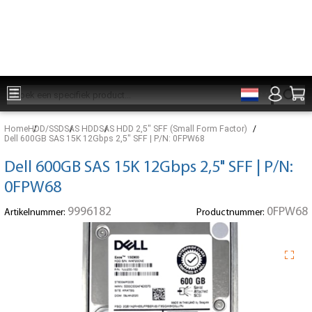
Onderdelen voor 15:00 besteld, zelfde dag verzonden
Home
HDD/SSD
SAS HDD
SAS HDD 2,5" SFF (Small Form Factor)
Dell 600GB SAS 15K 12Gbps 2,5" SFF | P/N: 0FPW68
Dell 600GB SAS 15K 12Gbps 2,5" SFF | P/N:
0FPW68
9996182
0FPW68
Artikelnummer:
Productnummer: