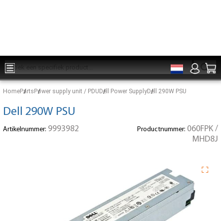
Onderdelen voor 15:00 besteld, zelfde dag verzonden
Home
Parts
Power supply unit / PDU
Dell Power Supply
Dell 290W PSU
Dell 290W PSU
9993982
060FPK /
Artikelnummer:
Productnummer:
MHD8J