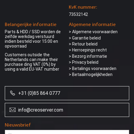
KvK nummer:
73532142
Belangerijke informatie
Algemene informatie
Parts & HDD / SSD worden de
> Algemene voorwaarden
zelfde werkdag verstuurd
> Garantie beleid
indien besteld voor 15:00 en
> Retour beleid
opvoorraad
> Herroepings recht
Customers outside the
> Bezorg informatie
Netherlands can make their
>
Privacy beleid
purchase ding VAT (0%) by
> Betalings voorwaarden
using a valid EU-VAT number
> Betaalmogelijkheden
+31 (0)85 864 0777
info@creoserver.com
Wij gebruiken
Nieuwsbrief
cookies