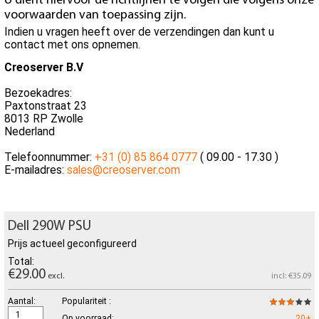
U dient hiervoor de richtlijnen te volgen die volgens onze
voorwaarden van toepassing zijn.
Indien u vragen heeft over de verzendingen dan kunt u
contact met ons opnemen.
Creoserver B.V
Bezoekadres:
Paxtonstraat 23
8013 RP Zwolle
Nederland
Telefoonnummer:
+31 (0) 85 864 0777
( 09.00 - 17.30 )
E-mailadres:
sales@creoserver.com
Dell 290W PSU
Prijs actueel geconfigureerd
Total:
€29.00
excl.
incl: €35.09
Aantal:
Populariteit :
Op voorraad:
20+