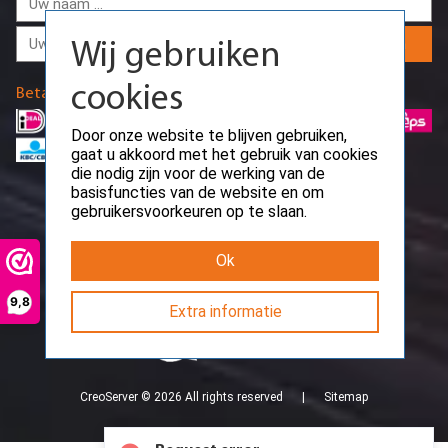
Door onze website te blijven gebruiken,
gaat u akkoord met het gebruik van cookies
Aanmelden
die nodig zijn voor de werking van de
basisfuncties van de website en om
Betaalmethodes
gebruikersvoorkeuren op te slaan.
Ok
9,8
Extra informatie
Request error
Path: /api/public/work-time
CreoServer © 2026 All rights reserved
Sitemap