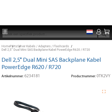
Onderdelen voor 15:00 besteld, zelfde dag verzonden
Home
Parts
Server Kabels / Adapters / Flashcards
Dell 2,5" Dual Mini SAS Backplane Kabel PowerEdge R620 / R720
Dell 2,5" Dual Mini SAS Backplane Kabel
PowerEdge R620 / R720
6234181
0TK2VY
Artikelnummer:
Productnummer: