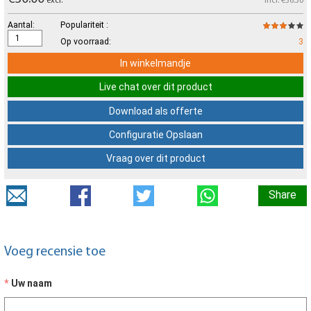
excl.
incl: €36.30
Aantal:
Populariteit :
Op voorraad:
3
In winkelmandje
Live chat over dit product
Download als offerte
Configuratie Opslaan
Vraag over dit product
Share
Voeg recensie toe
Uw naam