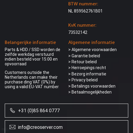
BTW nummer:
NL 859562761B01
KvK nummer:
73532142
Belangerijke informatie
Algemene informatie
Parts & HDD / SSD worden de
> Algemene voorwaarden
zelfde werkdag verstuurd
> Garantie beleid
indien besteld voor 15:00 en
> Retour beleid
opvoorraad
> Herroepings recht
Customers outside the
> Bezorg informatie
Netherlands can make their
>
Privacy beleid
purchase ding VAT (0%) by
> Betalings voorwaarden
using a valid EU-VAT number
> Betaalmogelijkheden
+31 (0)85 864 0777
info@creoserver.com