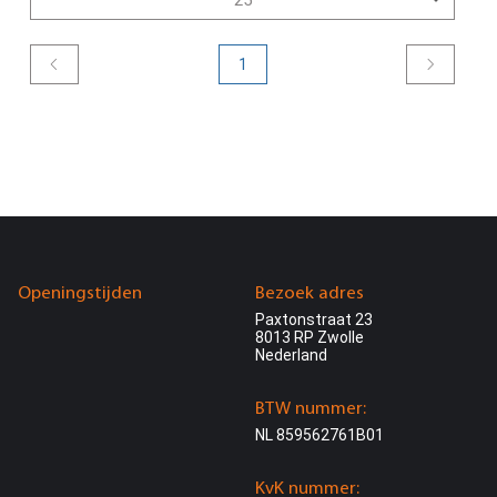
1
Openingstijden
Bezoek adres
Paxtonstraat 23
8013 RP Zwolle
Nederland
BTW nummer:
NL 859562761B01
KvK nummer: