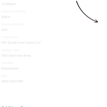
10.000rpm
Interface snelheid
6GB/s
Opslag interface
SAS
Form Factor
SFF (Small Form Factor) 2,5"
Opslag Type
HDD (hard disk drive)
Conditie
Refurbished
EAN
5055146571087