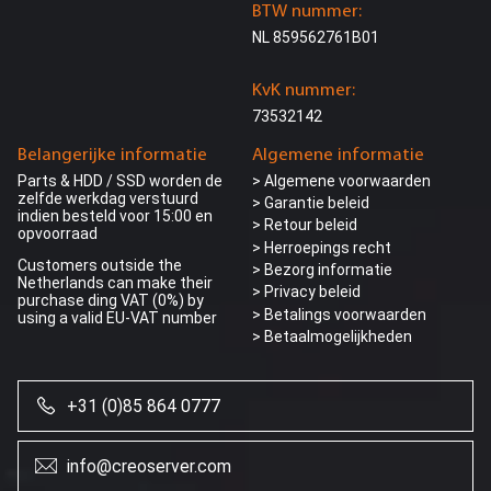
BTW nummer:
NL 859562761B01
KvK nummer:
73532142
Belangerijke informatie
Algemene informatie
Parts & HDD / SSD worden de
> Algemene voorwaarden
zelfde werkdag verstuurd
> Garantie beleid
indien besteld voor 15:00 en
> Retour beleid
opvoorraad
> Herroepings recht
Customers outside the
> Bezorg informatie
Netherlands can make their
>
Privacy beleid
purchase ding VAT (0%) by
> Betalings voorwaarden
using a valid EU-VAT number
> Betaalmogelijkheden
+31 (0)85 864 0777
Wij gebruiken
info@creoserver.com