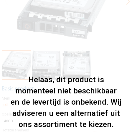
Helaas, dit product is
Basis product
momenteel niet beschikbaar
Merk
en de levertijd is onbekend. Wij
Dell
adviseren u een alternatief uit
Opslag capiciteit
146GB
ons assortiment te kiezen.
Rotatie snelheid