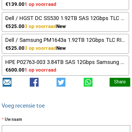
€139.00
1 op voorraad
Dell / HGST DC SS530 1.92TB SAS 12Gbps TLC RI SSD | DP/N: DFWY2
€525.00
3 op voorraad
New
Dell / Samsung PM1643a 1.92TB 12Gbps TLC RI SAS | DP/N: 498F8
€525.00
3 op voorraad
New
HPE P02763-003 3.84TB SAS 12Gbps Samsung PM1643 2,5" SFF
€600.00
1 op voorraad
Share
Voeg recensie toe
Uw naam