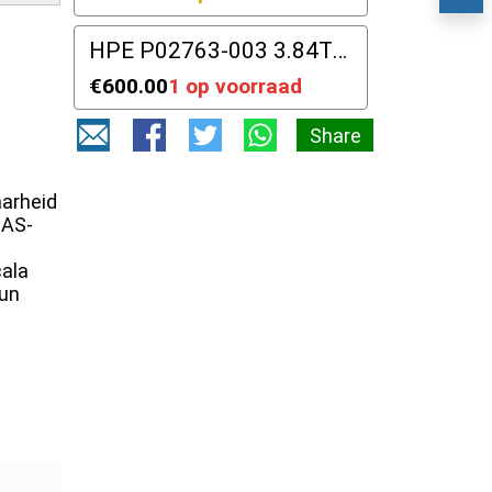
86
HPE P02763-003 3.84TB SAS 12Gbps Samsung PM1643 2,5" SFF
€600.00
1 op voorraad
Share
aarheid
SAS-
cala
hun