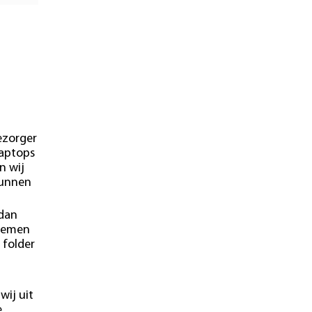
ezorger
laptops
n wij
kunnen
 dan
blemen
 folder
wij uit
e