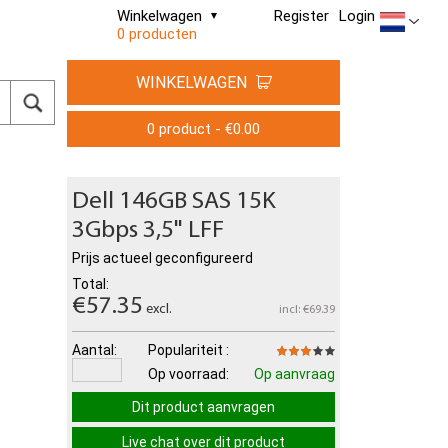
Winkelwagen
Register
Login
0 producten
WINKELWAGEN
0 product - €0.00
Dell 146GB SAS 15K
3Gbps 3,5" LFF
Prijs actueel geconfigureerd
Total:
€57.35
excl.
incl: €69.39
Aantal:
Populariteit :
Op voorraad:
Op aanvraag
Dit product aanvragen
Live chat over dit product