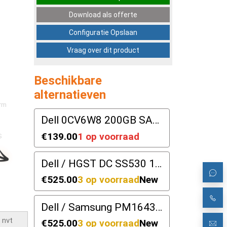
Download als offerte
Configuratie Opslaan
Vraag over dit product
Beschikbare
alternatieven
orm
Dell 0CV6W8 200GB SAS 12G SFF
€139.00
1 op voorraad
S
k drive)
Dell / HGST DC SS530 1.92TB SAS 12Gbps TLC RI SSD | DP/N: DFWY2
€525.00
3 op voorraad
New
S
Dell / Samsung PM1643a 1.92TB 12Gbps TLC RI SAS | DP/N: 498F8
€525.00
3 op voorraad
New