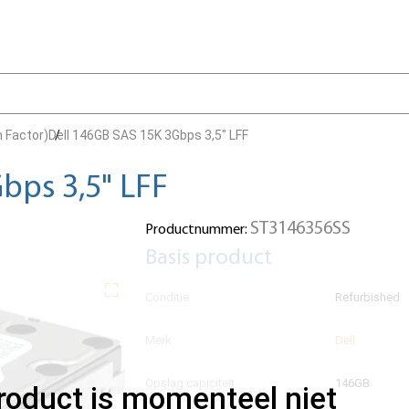
m Factor)
Dell 146GB SAS 15K 3Gbps 3,5" LFF
bps 3,5" LFF
ST3146356SS
Productnummer:
Basis product
Conditie
Refurbished
Merk
Dell
Opslag capiciteit
146GB
product is momenteel niet