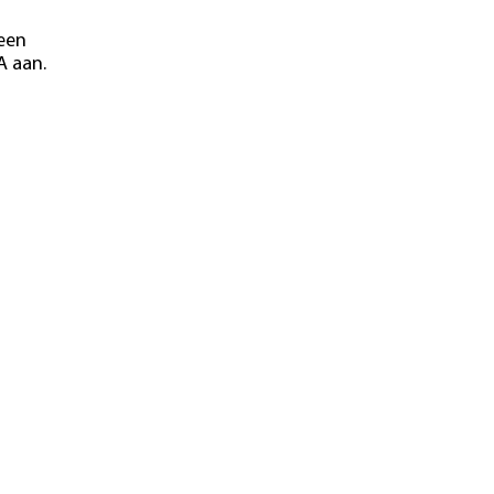
 een
A aan.