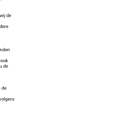
wij de
ndere
onden
Oook
u de
m de
 volgens