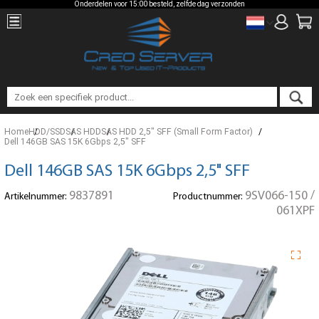
Onderdelen voor 15:00 besteld, zelfde dag verzonden
Home
HDD/SSD
SAS HDD
SAS HDD 2,5" SFF (Small Form Factor)
Dell 146GB SAS 15K 6Gbps 2,5" SFF
Dell 146GB SAS 15K 6Gbps 2,5" SFF
9837891
9SV066-150 /
Artikelnummer:
Productnummer:
061XPF