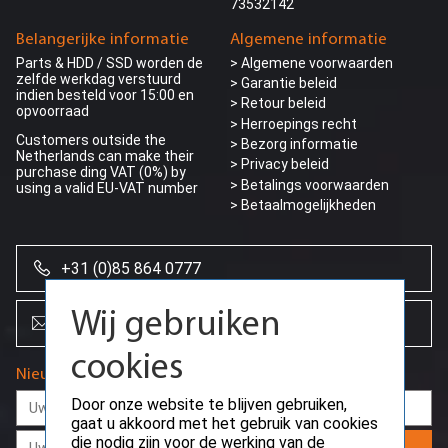
73532142
Belangerijke informatie
Algemene informatie
Parts & HDD / SSD worden de
> Algemene voorwaarden
zelfde werkdag verstuurd
> Garantie beleid
indien besteld voor 15:00 en
> Retour beleid
opvoorraad
> Herroepings recht
Customers outside the
> Bezorg informatie
Netherlands can make their
>
Privacy beleid
purchase ding VAT (0%) by
> Betalings voorwaarden
using a valid EU-VAT number
> Betaalmogelijkheden
+31 (0)85 864 0777
Wij gebruiken
info@creoserver.com
cookies
Nieuwsbrief
Door onze website te blijven gebruiken,
gaat u akkoord met het gebruik van cookies
die nodig zijn voor de werking van de
Aanmelden