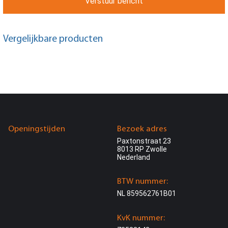
Verstuur bericht
Vergelijkbare producten
Openingstijden
Bezoek adres
Paxtonstraat 23
8013 RP Zwolle
Nederland
BTW nummer:
NL 859562761B01
KvK nummer: