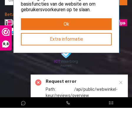
basisfuncties van de website en om
gebruikersvoorkeuren op te slaan.
Betaalmethodes
Ok
Extra informatie
9,8
Request error
Path: /api/public/webwinkel-
keur/reviews/overview
CreoServer © 2026 All rights reserved
Sitemap