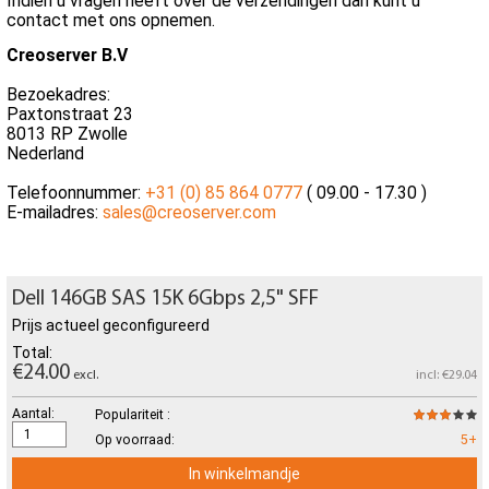
Indien u vragen heeft over de verzendingen dan kunt u
contact met ons opnemen.
Creoserver B.V
Bezoekadres:
Paxtonstraat 23
8013 RP Zwolle
Nederland
Telefoonnummer:
+31 (0) 85 864 0777
( 09.00 - 17.30 )
E-mailadres:
sales@creoserver.com
Dell 146GB SAS 15K 6Gbps 2,5" SFF
Prijs actueel geconfigureerd
Total:
€24.00
excl.
incl: €29.04
Aantal:
Populariteit :
Op voorraad:
5+
In winkelmandje