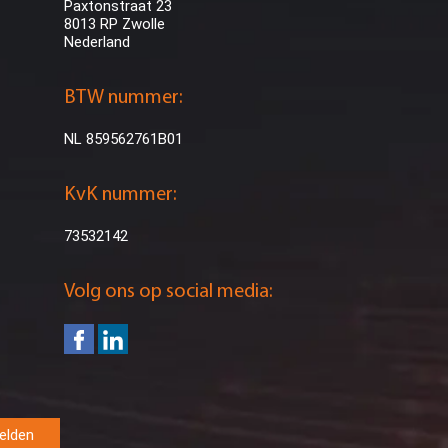
Paxtonstraat 23
8013 RP Zwolle
Nederland
BTW nummer:
NL 859562761B01
KvK nummer:
73532142
Volg ons op social media:
elden