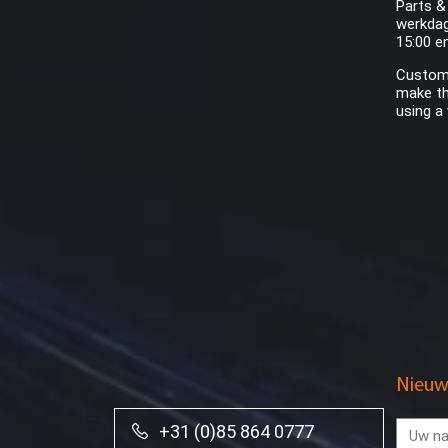
Parts &
werkdag
15:00 e
Custome
make th
using a
Nieuw
+31 (0)85 864 0777