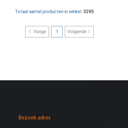
Totaal aantal producten in winkel:
3295
Vorige
1
Volgende
Bezoek adres