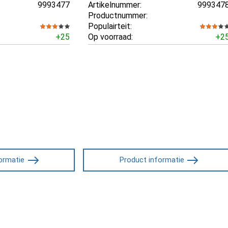
9993477
Artikelnummer:
999347
Productnummer:
Populairteit:
+25
Op voorraad:
+2
ormatie
Product informatie