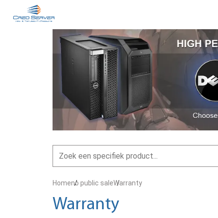
Home
no public sale
Warranty
Warranty