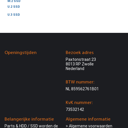
M.2 SSD
U.2 SSD
U.3 SSD
Openingstijden
Bezoek adres
Paxtonstraat 23
8013 RP Zwolle
Nederland
BTW nummer:
NL 859562761B01
KvK nummer:
73532142
Belangerijke informatie
Algemene informatie
Parts & HDD / SSD worden de
> Algemene voorwaarden