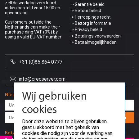
zelfde werkdag verstuurd
> Garantie beleid
indien besteld voor 15:00 en
> Retour beleid
opvoorraad
> Herroepings recht
Customers outside the
> Bezorg informatie
Netherlands can make their
>
Privacy beleid
purchase ding VAT (0%) by
> Betalings voorwaarden
using a valid EU-VAT number
> Betaalmogelijkheden
+31 (0)85 864 0777
info@creoserver.com
Wij gebruiken
Nieuwsbrief
cookies
Aanmelden
Door onze website te blijven gebruiken,
gaat u akkoord met het gebruik van
cookies die nodig zijn voor de werking van
Betaalmethodes