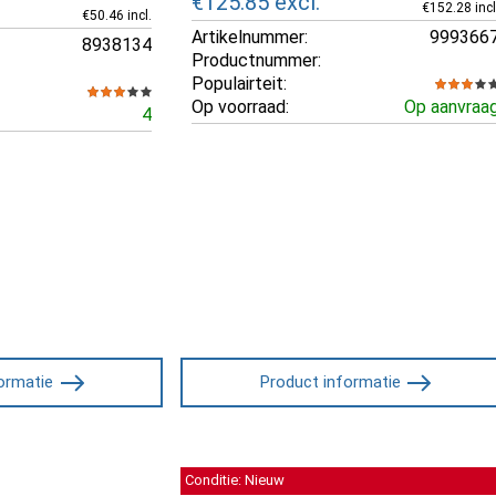
€125.85
excl.
€152.28 incl
€50.46 incl.
Artikelnummer:
999366
8938134
Productnummer:
Populairteit:
Op voorraad:
Op aanvraa
4
ormatie
Product informatie
Conditie: Nieuw