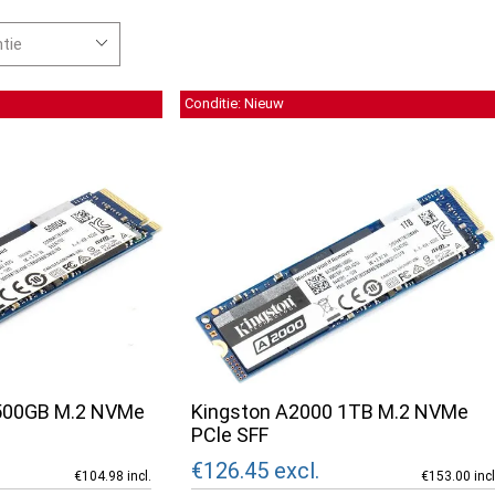
Conditie: Nieuw
 500GB M.2 NVMe
Kingston A2000 1TB M.2 NVMe
PCle SFF
€126.45
excl.
€104.98 incl.
€153.00 incl