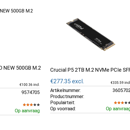
O NEW 500GB M.2
Crucial P5 2TB M.2 NVMe PCIe SF
€277.35
excl.
€335.59 incl
€100.36 incl.
Artikelnummer:
360570
9574705
Productnummer:
Populairteit:
Op voorraad:
Op aanvraa
Op aanvraag