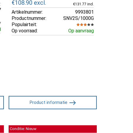
€108.90
excl.
.
€131.77 incl.
7
Artikelnummer:
9993801
Productnummer:
SNV2S/1000G
Populairteit:
g
Op voorraad:
Op aanvraag
Product informatie
Conditie: Nieuw