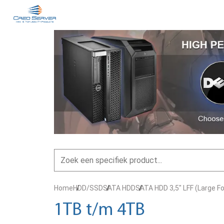
Home
HDD/SSD
SATA HDD
SATA HDD 3,5" LFF (Large F
1TB t/m 4TB