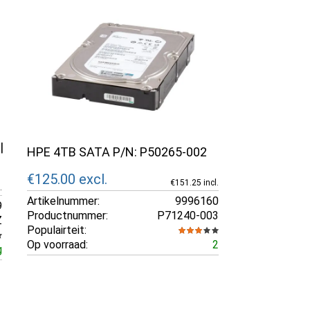
|
HPE 4TB SATA P/N: P50265-002
€125.00
excl.
€151.25 incl.
.
Artikelnummer:
9996160
9
Productnummer:
P71240-003
Z
Populairteit:
Op voorraad:
2
g