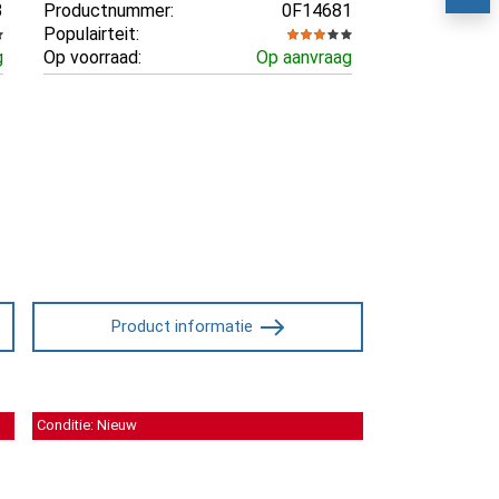
3
Productnummer:
0F14681
Populairteit:
g
Op voorraad:
Op aanvraag
Product informatie
Conditie: Nieuw