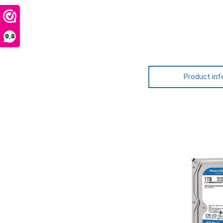
9,8
Product inf