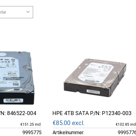
N: 846522-004
HPE 4TB SATA P/N: P12340-003
€85.00
excl.
€151.25 incl.
€102.85 incl
9995775
Artikelnummer:
999577