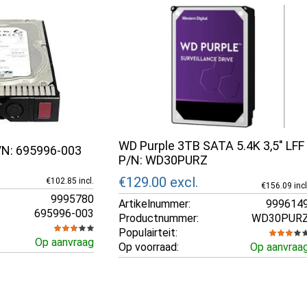
WD Purple 3TB SATA 5.4K 3,5" LFF 
N: 695996-003
P/N: WD30PURZ
€129.00
excl.
€102.85 incl.
€156.09 incl
9995780
Artikelnummer:
999614
695996-003
Productnummer:
WD30PUR
Populairteit:
Op aanvraag
Op voorraad:
Op aanvraa