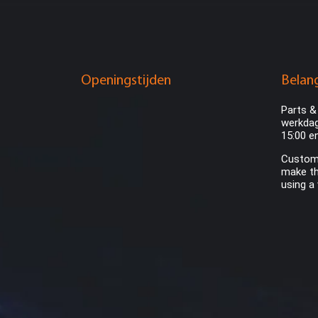
Openingstijden
Belang
Parts &
werkdag
15:00 e
Custome
make th
using a