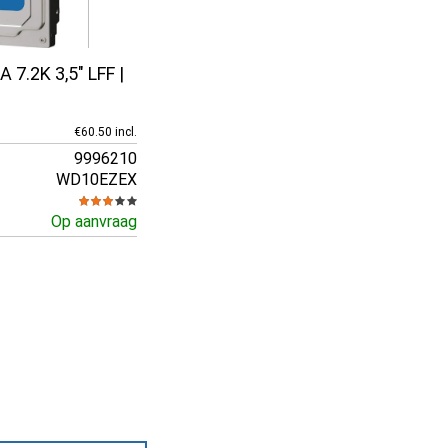
 7.2K 3,5" LFF |
€60.50 incl.
9996210
WD10EZEX
Op aanvraag